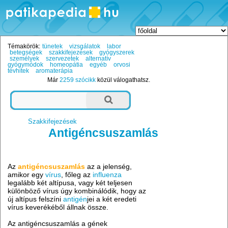
Témakörök:
tünetek
vizsgálatok
labor
betegségek
szakkifejezések
gyógyszerek
személyek
szervezetek
alternatív
gyógymódok
homeopátia
egyéb
orvosi
tévhitek
aromaterápia
Már
2259 szócikk
közül válogathatsz.
Szakkifejezések
Antigéncsuszamlás
Az
antigéncsuszamlás
az a jelenség,
amikor egy
vírus
, főleg az
influenza
legalább két altípusa, vagy két teljesen
különböző vírus úgy kombinálódik, hogy az
új altípus felszíni
antigén
jei a két eredeti
vírus keverékéből állnak össze.
Az antigéncsuszamlás a gének