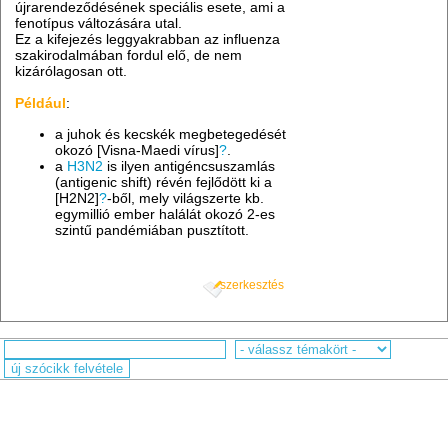
újrarendeződésének speciális esete, ami a
fenotípus változására utal.
Ez a kifejezés leggyakrabban az influenza
szakirodalmában fordul elő, de nem
kizárólagosan ott.
Például
:
a juhok és kecskék megbetegedését
okozó [Visna-Maedi vírus]
?
.
a
H3N2
is ilyen antigéncsuszamlás
(antigenic shift) révén fejlődött ki a
[H2N2]
?
-ből, mely világszerte kb.
egymillió ember halálát okozó 2-es
szintű pandémiában pusztított.
szerkesztés