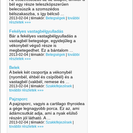
bél egy része teleszkópszerűen
belecsúszik a szomszédos
bélszakaszba, s így bélcső ...
2013-02-04 | témakör:
Betegségek
|
további
részletek »»»
Fekélyes vastagbélgyulladás
Bár a fekélyes vastagbélgyulladás a
vastagbél betegsége, egyidejűleg a
vékonybél végső része is
megbetegedhet. Ez a bántalom ...
2013-02-04 | témakör:
Betegségek
|
további
részletek »»»
Belek
A belek két csoportja a vékonybél
(nyombél, éhbél és csípőbél) és a
vastagbél (vakbél, remese és ...
2013-02-04 | témakör:
Szakkifejezések
|
további részletek »»»
Pajzsporc
A pajzsporc, vagyis a cartilago thyroidea
a gége legnagyobb porca. Ez az, ami
ádámcsutkát adja, ami a nyak elülső
részén jól látható. A ...
2013-02-04 | témakör:
Szakkifejezések
|
további részletek »»»