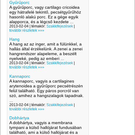
Gyűrűporc
A gyűrűporc, vagy cartilago cricoidea
egy hátrafelé tekintő, pecsétgyűrűhöz
hasonló alakú porc. Ez a gége egyik
alapporca, és a légcső kezdete ...
2013-02-04 | témakör:
Szakkifejezések
|
további részletek »»»
Hang
A hang az az inger, amit a fülünkkel, a
hallás által érzékelünk. A zenei a zenei
hangrendszer alapeleme, a beszélt
nyelveké, pedig az emberi ...
2013-02-04 | témakör:
Szakkifejezések
|
további részletek »»»
Kannaporc
A kannaporc, vagyis a cartilagines
arytenoidea a gyűrűporc pecsétrészén
felül található. Egy páros porcról van
szó, amihez a hangszalagok tapadnak.
...
2013-02-04 | témakör:
Szakkifejezések
|
további részletek »»»
Dobhártya
A dobhártya, vagyis a membrana
tympani a külső hallójárat fundusában
található, ami a külső hallójárat és a