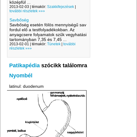
középfül ...
2013-02-03 | témakör:
Szakkifejezések
|
további részletek »»»
Savbőség
Savbőség esetén fölös mennyiségű sav
fordul elő a testfolyadékokban. Az
anyagcsere folyamatok szűk vegyhatási
tartományban 7,35 és 7,45 ...
2013-02-01 | témakör:
Tünetek
|
további
részletek »»»
Patikapédia
szócikk találomra
Nyombél
latinul: duodenum