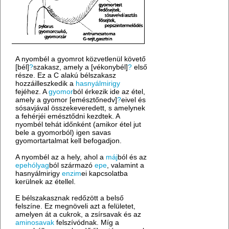
A nyombél a gyomrot közvetlenül követő
[bél]
?
szakasz, amely a [vékonybél]
?
első
része. Ez a C alakú bélszakasz
hozzáilleszkedik a
hasnyálmirigy
fejéhez. A
gyomor
ból érkezik ide az étel,
amely a gyomor [emésztőnedv]
?
eivel és
sósavjával összekeveredett, s amelynek
a fehérjéi emésztődni kezdtek. A
nyombél tehát időnként (amikor étel jut
bele a gyomorból) igen savas
gyomortartalmat kell befogadjon.
A nyombél az a hely, ahol a
máj
ból és az
epehólyag
ból származó
epe
, valamint a
hasnyálmirigy
enzim
ei kapcsolatba
kerülnek az étellel.
E bélszakasznak redőzött a belső
felszíne. Ez megnöveli azt a felületet,
amelyen át a cukrok, a zsírsavak és az
aminosavak
felszívódnak. Míg a