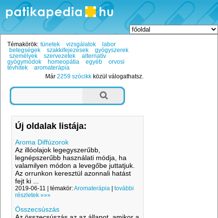
Témakörök:
tünetek
vizsgálatok
labor
betegségek
szakkifejezések
gyógyszerek
személyek
szervezetek
alternatív
gyógymódok
homeopátia
egyéb
orvosi
tévhitek
aromaterápia
Már
2259 szócikk
közül válogathatsz.
Új oldalak listája:
Aroma Diffúzorok
Az illóolajok legegyszerűbb,
legnépszerűbb használati módja, ha
valamilyen módon a levegőbe juttatjuk.
Az orrunkon keresztül azonnali hatást
fejt ki ...
2019-06-11 | témakör:
Aromaterápia
|
további
részletek »»»
Összecsúszás
Az összecsúszás az az állapot, amikor a