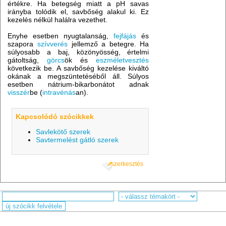
értékre. Ha betegség miatt a pH savas
irányba tolódik el, savbőség alakul ki. Ez
kezelés nélkül halálra vezethet.
Enyhe esetben nyugtalanság,
fejfájás
és
szapora
szívverés
jellemző a betegre. Ha
súlyosabb a baj, közönyösség, értelmi
gátoltság,
görcs
ök és
eszméletvesztés
következik be. A savbőség kezelése kiváltó
okának a megszüntetéséből áll. Súlyos
esetben nátrium-bikarbonátot adnak
visszér
be (
intravénás
an).
Kapcsolódó szócikkek
Savlekötő szerek
Savtermelést gátló szerek
szerkesztés