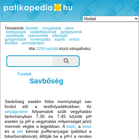
Témakörök:
tünetek
vizsgálatok
labor
betegségek
szakkifejezések
gyógyszerek
személyek
szervezetek
alternatív
gyógymódok
homeopátia
egyéb
orvosi
tévhitek
aromaterápia
Már
2259 szócikk
közül válogathatsz.
Tünetek
Savbőség
Savbőség esetén fölös mennyiségű sav
fordul elő a testfolyadékokban. Az
anyagcsere
folyamatok szűk vegyhatási
tartományban 7,35 és 7,45 közötti pH
esetén (a pH a vegyhatás milyenségét jelzi)
mennek végbe a legjobban. A
tüdő
, a
vese
és a
vér
kémiai pufferanyagai (például a
bikarbonátionok) állítják be a pH-t a rendes