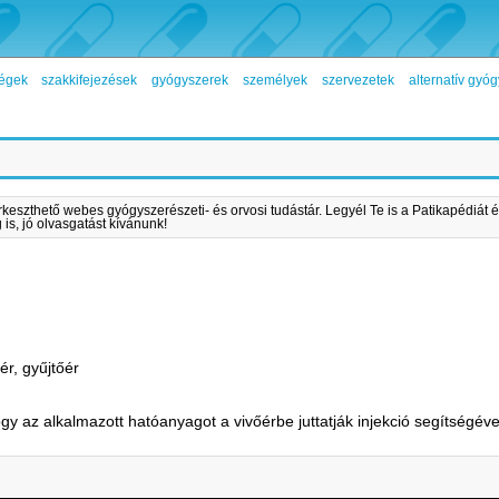
égek
szakkifejezések
gyógyszerek
személyek
szervezetek
alternatív gy
rkeszthető webes gyógyszerészeti- és orvosi tudástár. Legyél Te is a Patikapédiát é
is, jó olvasgatást kívánunk!
őér, gyűjtőér
gy az alkalmazott hatóanyagot a vivőérbe juttatják injekció segítségéve