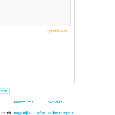
szerkesztés
Mammutmail
Webfazék
, smink
online receptek
nagy fájlok küldése