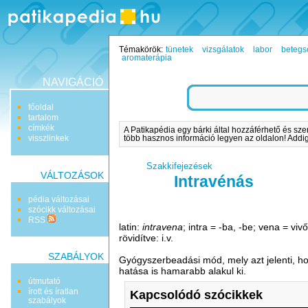
Témakörök:
tünetek
vizsgálatok
labor
betegs
aromaterápia
NAVIGÁCIÓ
főoldal
tartalom
címkék
A Patikapédia egy bárki által hozzáférhető és sze
visszlinkek
több hasznos információ legyen az oldalon! Addig 
Szakkifejezések
VÁLTOZÁSOK
Intravénás
pédia változásai
szócikk változásai
RSS
latin:
intravena
; intra = -ba, -be; vena = viv
rövidítve: i.v.
SZABÁLYOK
Gyógyszerbeadási mód, mely azt jelenti, ho
hatása is hamarabb alakul ki.
útmutató
írott és íratlan
Kapcsolódó szócikkek
szabályok