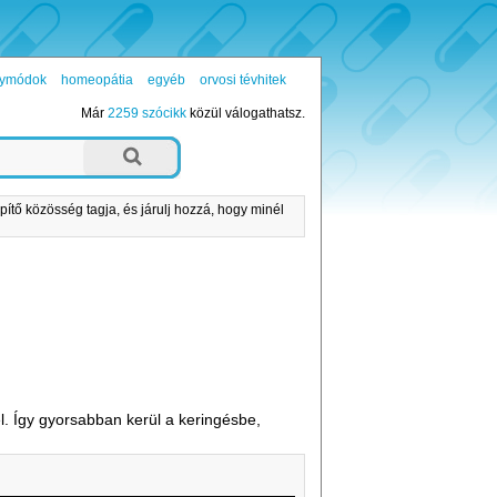
ógymódok
homeopátia
egyéb
orvosi tévhitek
Már
2259 szócikk
közül válogathatsz.
pítő közösség tagja, és járulj hozzá, hogy minél
l. Így gyorsabban kerül a keringésbe,