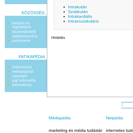
Intrakután
Szubkután
KÖZÖSSÉG
Intrakardiális
Intramuszkuláris
belépés és
regisztráció
közreműködők
sajtóközlemény
Hirdetés
partnereink
PATIKAPÉDIA
impresszum
médiaajánlat
copyright
jogi tudnivalók
elérhetőség
Médiapédia
Netpédia
marketing és média tudástár
internetes tud