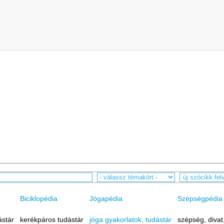
Biciklopédia
Jógapédia
Szépségpédia
ástár
kerékpáros tudástár
jóga gyakorlatok, tudástár
szépség, divat