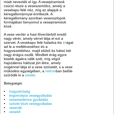
miatt nevezték el így. A vesepiramisok
csúcsi része a veseszemölcs, amely a
vesekapu felé néz, míg az alapjuk a
kéregállománnyal érintkezik. A
kéregállomány azonban veseoszlopok
formájában benyomul a vesepiramisok
közé.
A vese verőér a hasi főverőérből eredő
nagy vérér, amely vérrel látja el ezt a
szervet. A vesekapu felé haladva kis
ér
ágat
ad le a mellékveséhez és a
húgyvezetékhez, majd elülső és hátsó két
nagy érágra oszlik. Mindkét érág egyre
kisebb ágakra válik szét, míg végül
hajszáleres hálózat jön létre, amely
oxigénnel látja el a vese szövetét, s a vese
működési egységében, a
nefron
ban belőle
szűrődik ki a
vizelet
.
Betegségei:
•
húgyvérűség
•
érgomolyos vesegyulladás
•
vesemedence gyulladás
•
szövet közti vesegyulladás
•
veserák
•
vesekő