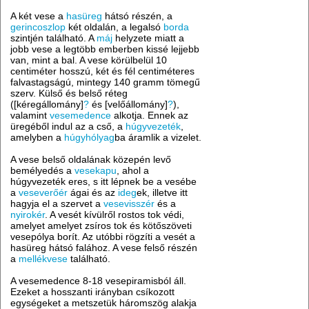
A két vese a
hasüreg
hátsó részén, a
gerincoszlop
két oldalán, a legalsó
borda
szintjén található. A
máj
helyzete miatt a
jobb vese a legtöbb emberben kissé lejjebb
van, mint a bal. A vese körülbelül 10
centiméter hosszú, két és fél centiméteres
falvastagságú, mintegy 140 gramm tömegű
szerv. Külső és belső réteg
([kéregállomány]
?
és [velőállomány]
?
),
valamint
vesemedence
alkotja. Ennek az
üregéből indul az a cső, a
húgyvezeték
,
amelyben a
húgyhólyag
ba áramlik a vizelet.
A vese belső oldalának közepén levő
bemélyedés a
vesekapu
, ahol a
húgyvezeték eres, s itt lépnek be a vesébe
a
veseverőér
ágai és az
ideg
ek, illetve itt
hagyja el a szervet a
vesevisszér
és a
nyirokér
. A vesét kívülről rostos tok védi,
amelyet amelyet zsíros tok és kötőszöveti
vesepólya borít. Az utóbbi rögzíti a vesét a
hasüreg hátsó falához. A vese felső részén
a
mellékvese
található.
A vesemedence 8-18 vesepiramisból áll.
Ezeket a hosszanti irányban csíkozott
egységeket a metszetük háromszög alakja