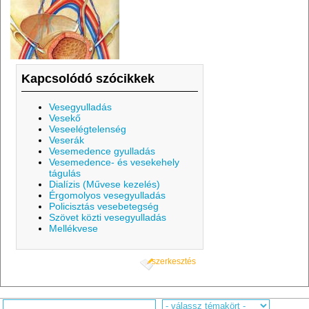
Kapcsolódó szócikkek
Vesegyulladás
Vesekő
Veseelégtelenség
Veserák
Vesemedence gyulladás
Vesemedence- és vesekehely
tágulás
Dialízis (Művese kezelés)
Érgomolyos vesegyulladás
Policisztás vesebetegség
Szövet közti vesegyulladás
Mellékvese
szerkesztés