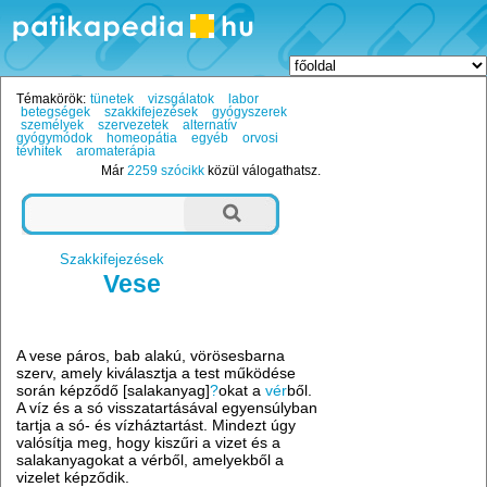
Témakörök:
tünetek
vizsgálatok
labor
betegségek
szakkifejezések
gyógyszerek
személyek
szervezetek
alternatív
gyógymódok
homeopátia
egyéb
orvosi
tévhitek
aromaterápia
Már
2259 szócikk
közül válogathatsz.
Szakkifejezések
Vese
A vese páros, bab alakú, vörösesbarna
szerv, amely kiválasztja a test működése
során képződő [salakanyag]
?
okat a
vér
ből.
A víz és a só visszatartásával egyensúlyban
tartja a só- és vízháztartást. Mindezt úgy
valósítja meg, hogy kiszűri a vizet és a
salakanyagokat a vérből, amelyekből a
vizelet képződik.