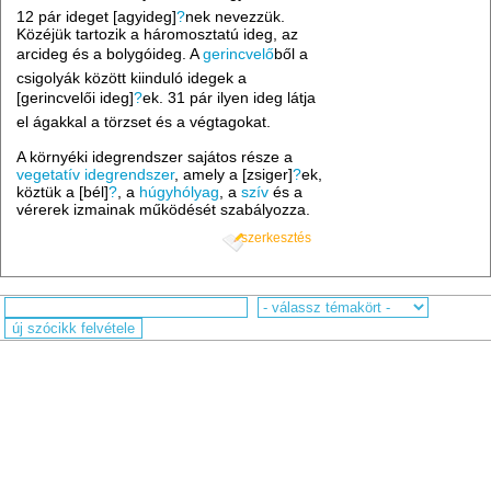
12 pár ideget [agyideg]
?
nek nevezzük.
Közéjük tartozik a háromosztatú ideg, az
arcideg és a bolygóideg. A
gerincvelő
ből a
csigolyák között kiinduló idegek a
[gerincvelői ideg]
?
ek. 31 pár ilyen ideg látja
el ágakkal a törzset és a végtagokat.
A környéki idegrendszer sajátos része a
vegetatív idegrendszer
, amely a [zsiger]
?
ek,
köztük a [bél]
?
, a
húgyhólyag
, a
szív
és a
vérerek izmainak működését szabályozza.
szerkesztés