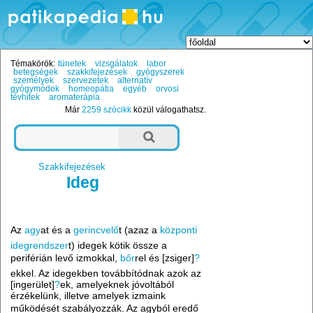
Témakörök:
tünetek
vizsgálatok
labor
betegségek
szakkifejezések
gyógyszerek
személyek
szervezetek
alternatív
gyógymódok
homeopátia
egyéb
orvosi
tévhitek
aromaterápia
Már
2259 szócikk
közül válogathatsz.
Szakkifejezések
Ideg
Az
agy
at és a
gerincvelő
t (azaz a
központi
idegrendszer
t) idegek kötik össze a
periférián levő izmokkal,
bőr
rel és [zsiger]
?
ekkel. Az idegekben továbbítódnak azok az
[ingerület]
?
ek, amelyeknek jóvoltából
érzékelünk, illetve amelyek izmaink
működését szabályozzák. Az agyból eredő