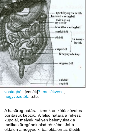
vastagbél
, [vesék]
?
,
mellékvese
,
húgyvezeték
…stb.
A hasüreg határait izmok és kötőszövetes
borításuk képzik. A felső határa a rekesz
kupolái, melyek mélyen belenyúlnak a
mellkas üregének alsó részébe. Jobb
oldalon a negyedik, bal oldalon az ötödik