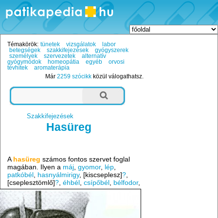
Témakörök:
tünetek
vizsgálatok
labor
betegségek
szakkifejezések
gyógyszerek
személyek
szervezetek
alternatív
gyógymódok
homeopátia
egyéb
orvosi
tévhitek
aromaterápia
Már
2259 szócikk
közül válogathatsz.
Szakkifejezések
Hasüreg
A
hasüreg
számos fontos szervet foglal
magában. Ilyen a
máj
,
gyomor
,
lép
,
patkóbél
,
hasnyálmirigy
, [kiscseplesz]
?
,
[cseplesztömlő]
?
,
éhbél
,
csípőbél
,
bélfodor
,