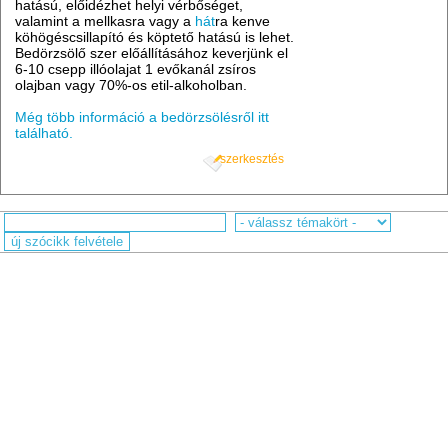
hatású, előidézhet helyi vérbőséget,
valamint a mellkasra vagy a
hát
ra kenve
köhögéscsillapító és köptető hatású is lehet.
Bedörzsölő szer előállításához keverjünk el
6-10 csepp illóolajat 1 evőkanál zsíros
olajban vagy 70%-os etil-alkoholban.
Még több információ a bedörzsölésről itt
található.
szerkesztés