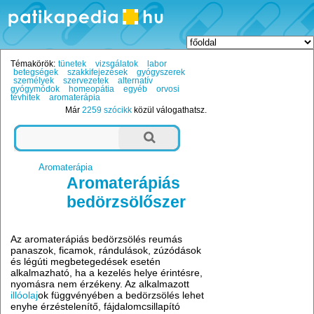
Témakörök:
tünetek
vizsgálatok
labor
betegségek
szakkifejezések
gyógyszerek
személyek
szervezetek
alternatív
gyógymódok
homeopátia
egyéb
orvosi
tévhitek
aromaterápia
Már
2259 szócikk
közül válogathatsz.
Aromaterápia
Aromaterápiás
bedörzsölőszer
Az aromaterápiás bedörzsölés reumás
panaszok, ficamok, rándulások, zúzódások
és légúti megbetegedések esetén
alkalmazható, ha a kezelés helye érintésre,
nyomásra nem érzékeny. Az alkalmazott
illóolaj
ok függvényében a bedörzsölés lehet
enyhe érzéstelenítő, fájdalomcsillapító