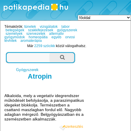
Témakörök:
tünetek
vizsgálatok
labor
betegségek
szakkifejezések
gyógyszerek
személyek
szervezetek
alternatív
gyógymódok
homeopátia
egyéb
orvosi
tévhitek
aromaterápia
Már
2259 szócikk
közül válogathatsz.
Gyógyszerek
Atropin
Alkaloida, mely a vegetatív idegrendszer
működését befolyásolja, a paraszimpatikus
idegeket blokkolja. Természetben a
csattanó maszlagban fordul elő. Nagyobb
adagban mérgező. Belgyógyászatban és a
szemészetben alkalmazzák.
szerkesztés