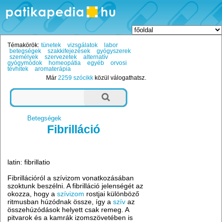
Témakörök:
tünetek
vizsgálatok
labor
betegségek
szakkifejezések
gyógyszerek
személyek
szervezetek
alternatív
gyógymódok
homeopátia
egyéb
orvosi
tévhitek
aromaterápia
Már
2259 szócikk
közül válogathatsz.
Betegségek
Fibrilláció
latin: fibrillatio
Fibrillációról a szívizom vonatkozásában
szoktunk beszélni. A fibrilláció jelenségét az
okozza, hogy a
szívizom
rostjai különböző
ritmusban húzódnak össze, így a
szív
az
összehúzódások helyett csak remeg. A
pitvarok és a kamrák izomszövetében is