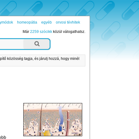
ógymódok
homeopátia
egyéb
orvosi tévhitek
Már
2259 szócikk
közül válogathatsz.
pítő közösség tagja, és járulj hozzá, hogy minél
yobb