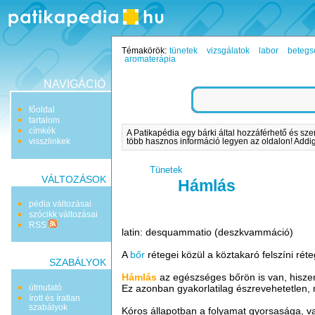
Témakörök:
tünetek
vizsgálatok
labor
betegs
aromaterápia
NAVIGÁCIÓ
főoldal
tartalom
címkék
A Patikapédia egy bárki által hozzáférhető és sze
visszlinkek
több hasznos információ legyen az oldalon! Addig 
Tünetek
VÁLTOZÁSOK
Hámlás
pédia változásai
szócikk változásai
RSS
latin: desquammatio (deszkvammáció)
A
bőr
rétegei közül a köztakaró felszíni rét
SZABÁLYOK
Hámlás
az egészséges bőrön is van, hisze
útmutató
Ez azonban gyakorlatilag észrevehetetlen, 
írott és íratlan
szabályok
Kóros állapotban a folyamat gyorsasága, 