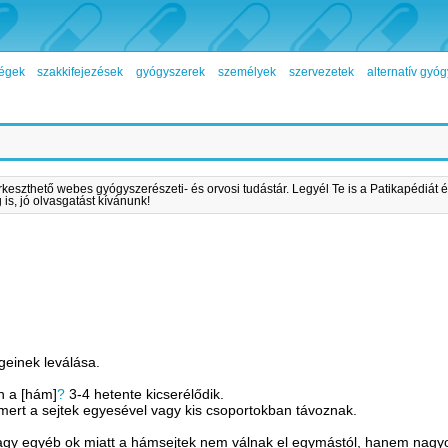
égek
szakkifejezések
gyógyszerek
személyek
szervezetek
alternatív gy
rkeszthető webes gyógyszerészeti- és orvosi tudástár. Legyél Te is a Patikapédiát é
is, jó olvasgatást kívánunk!
egeinek leválása.
n a [hám]
?
3-4 hetente kicserélődik.
mert a sejtek egyesével vagy kis csoportokban távoznak.
vagy egyéb ok miatt a hámsejtek nem válnak el egymástól, hanem nag