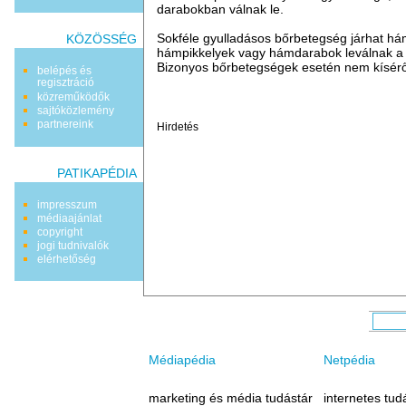
darabokban válnak le.
Sokféle gyulladásos bőrbetegség járhat há
KÖZÖSSÉG
hámpikkelyek vagy hámdarabok leválnak a 
Bizonyos bőrbetegségek esetén nem kísérő
belépés és
regisztráció
közreműködők
sajtóközlemény
partnereink
Hirdetés
PATIKAPÉDIA
impresszum
médiaajánlat
copyright
jogi tudnivalók
elérhetőség
Médiapédia
Netpédia
marketing és média tudástár
internetes tud