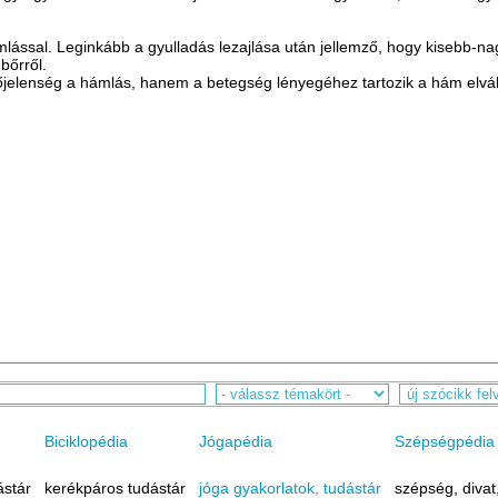
mlással. Leginkább a gyulladás lezajlása után jellemző, hogy kisebb-n
bőrről.
jelenség a hámlás, hanem a betegség lényegéhez tartozik a hám elvá
Biciklopédia
Jógapédia
Szépségpédia
ástár
kerékpáros tudástár
jóga gyakorlatok, tudástár
szépség, divat