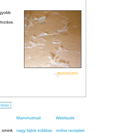
agyobb
ltozása.
szerkesztés
Mammutmail
Webfazék
, smink
online receptek
nagy fájlok küldése