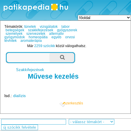
Témakörök:
tünetek
vizsgálatok
labor
betegségek
szakkifejezések
gyógyszerek
személyek
szervezetek
alternatív
gyógymódok
homeopátia
egyéb
orvosi
tévhitek
aromaterápia
Már
2259 szócikk
közül válogathatsz.
Szakkifejezések
Művese kezelés
lsd.:
dialízis
szerkesztés