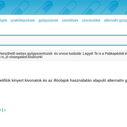
égek
szakkifejezések
gyógyszerek
személyek
szervezetek
alternatív gy
rkeszthető webes gyógyszerészeti- és orvosi tudástár. Legyél Te is a Patikapédiát é
is, jó olvasgatást kívánunk!
lőlük kinyert kivonatok és az illóolajok használatán alapuló alternatív 
t
|
z