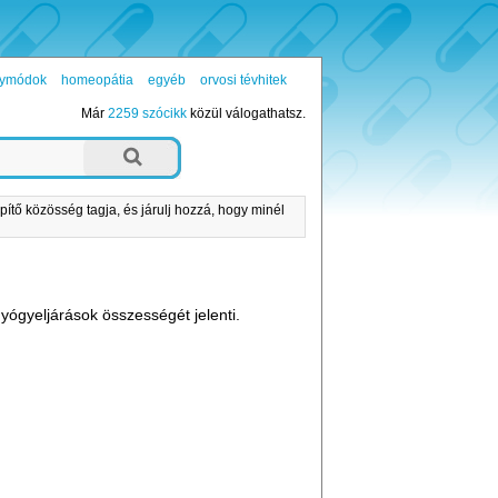
ógymódok
homeopátia
egyéb
orvosi tévhitek
Már
2259 szócikk
közül válogathatsz.
pítő közösség tagja, és járulj hozzá, hogy minél
gyógyeljárások összességét jelenti.