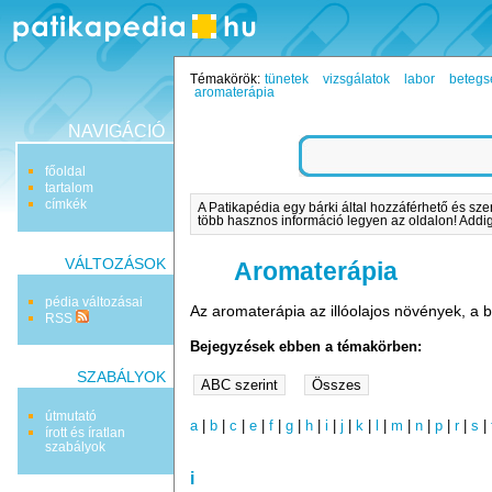
Témakörök:
tünetek
vizsgálatok
labor
betegs
aromaterápia
NAVIGÁCIÓ
főoldal
tartalom
címkék
A Patikapédia egy bárki által hozzáférhető és sze
több hasznos információ legyen az oldalon! Addig 
VÁLTOZÁSOK
Aromaterápia
pédia változásai
Az aromaterápia az illóolajos növények, a be
RSS
Bejegyzések ebben a témakörben:
SZABÁLYOK
útmutató
a
|
b
|
c
|
e
|
f
|
g
|
h
|
i
|
j
|
k
|
l
|
m
|
n
|
p
|
r
|
s
|
írott és íratlan
szabályok
i