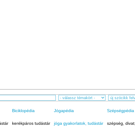
Biciklopédia
Jógapédia
Szépségpédia
ástár
kerékpáros tudástár
jóga gyakorlatok, tudástár
szépség, divat