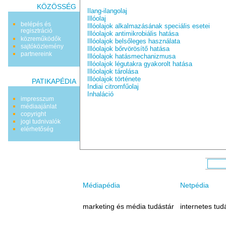
KÖZÖSSÉG
Ilang-ilangolaj
Illóolaj
belépés és
Illóolajok alkalmazásának speciális esetei
regisztráció
Illóolajok antimikrobiális hatása
közreműködők
Illóolajok belsőleges használata
sajtóközlemény
Illóolajok bőrvörösítő hatása
partnereink
Illóolajok hatásmechanizmusa
Illóolajok légutakra gyakorolt hatása
Illóolajok tárolása
Illóolajok története
PATIKAPÉDIA
Indiai citromfűolaj
Inhaláció
impresszum
médiaajánlat
copyright
jogi tudnivalók
elérhetőség
Médiapédia
Netpédia
marketing és média tudástár
internetes tud