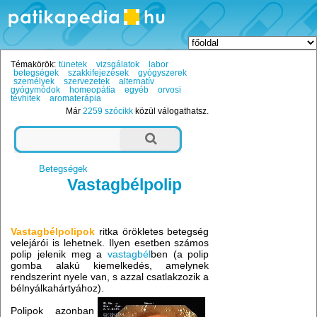
Témakörök:
tünetek
vizsgálatok
labor
betegségek
szakkifejezések
gyógyszerek
személyek
szervezetek
alternatív
gyógymódok
homeopátia
egyéb
orvosi
tévhitek
aromaterápia
Már
2259 szócikk
közül válogathatsz.
Betegségek
Vastagbélpolip
Vastagbélpolipok
ritka örökletes betegség
velejárói is lehetnek. Ilyen esetben számos
polip jelenik meg a
vastagbél
ben (a polip
gomba alakú kiemelkedés, amelynek
rendszerint nyele van, s azzal csatlakzozik a
bélnyálkahártyához).
Polipok azonban