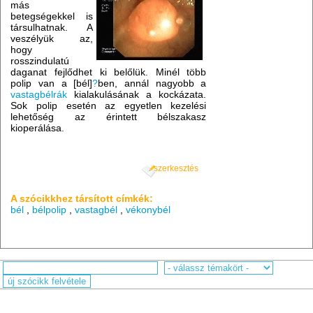
más
betegségekkel is
társulhatnak. A
veszélyük az,
hogy
rosszindulatú
daganat fejlődhet ki belőlük. Minél több
polip van a [bél]
?
ben, annál nagyobb a
vastagbélrák
kialakulásának a kockázata.
Sok polip esetén az egyetlen kezelési
lehetőség az érintett bélszakasz
kioperálása.
szerkesztés
A szócikkhez társított címkék:
bél
,
bélpolip
,
vastagbél
,
vékonybél