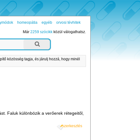
ógymódok
homeopátia
egyéb
orvosi tévhitek
Már
2259 szócikk
közül válogathatsz.
pítő közösség tagja, és járulj hozzá, hogy minél
ást. Faluk különbözik a verőerek rétegeitől,
szerkesztés