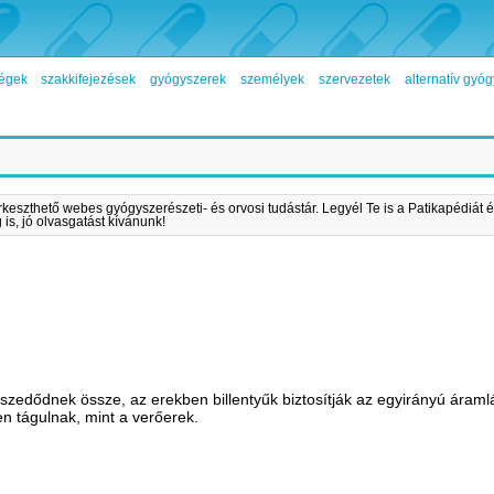
égek
szakkifejezések
gyógyszerek
személyek
szervezetek
alternatív gy
rkeszthető webes gyógyszerészeti- és orvosi tudástár. Legyél Te is a Patikapédiát é
is, jó olvasgatást kívánunk!
kból szedődnek össze, az erekben billentyűk biztosítják az egyirányú áraml
 tágulnak, mint a verőerek.