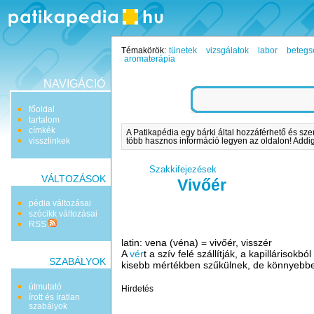
Témakörök:
tünetek
vizsgálatok
labor
betegs
aromaterápia
NAVIGÁCIÓ
főoldal
tartalom
címkék
A Patikapédia egy bárki által hozzáférhető és sze
visszlinkek
több hasznos információ legyen az oldalon! Addig 
Szakkifejezések
VÁLTOZÁSOK
Vivőér
pédia változásai
szócikk változásai
RSS
latin: vena (véna) = vivőér, visszér
A
vér
t a szív felé szállítják, a kapilláriso
SZABÁLYOK
kisebb mértékben szűkülnek, de könnyebben
útmutató
Hirdetés
írott és íratlan
szabályok