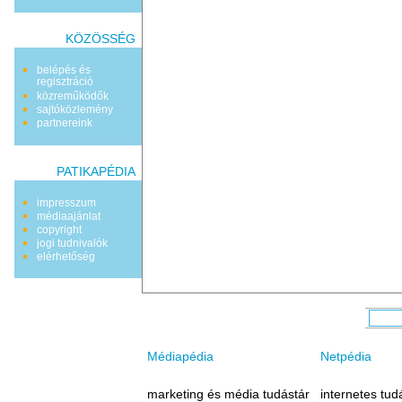
KÖZÖSSÉG
belépés és
regisztráció
közreműködők
sajtóközlemény
partnereink
PATIKAPÉDIA
impresszum
médiaajánlat
copyright
jogi tudnivalók
elérhetőség
Médiapédia
Netpédia
marketing és média tudástár
internetes tud