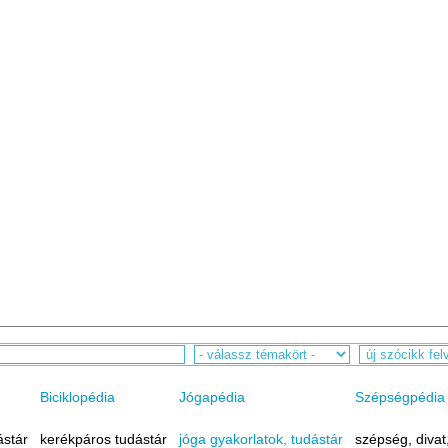
Biciklopédia
Jógapédia
Szépségpédia
ástár
kerékpáros tudástár
jóga gyakorlatok, tudástár
szépség, divat