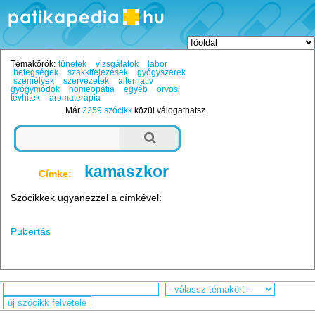
Témakörök:
tünetek
vizsgálatok
labor
betegségek
szakkifejezések
gyógyszerek
személyek
szervezetek
alternatív
gyógymódok
homeopátia
egyéb
orvosi
tévhitek
aromaterápia
Már
2259 szócikk
közül válogathatsz.
kamaszkor
Címke:
Szócikkek ugyanezzel a címkével:
Pubertás