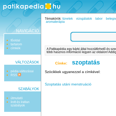
Témakörök:
tünetek
vizsgálatok
labor
betegs
aromaterápia
NAVIGÁCIÓ
főoldal
tartalom
címkék
A Patikapédia egy bárki által hozzáférhető és sze
több hasznos információ legyen az oldalon! Addig 
szoptatás
VÁLTOZÁSOK
Címke:
pédia változásai
Szócikkek ugyanezzel a címkével:
RSS
Szoptatás utáni menstruáció
SZABÁLYOK
útmutató
írott és íratlan
szabályok