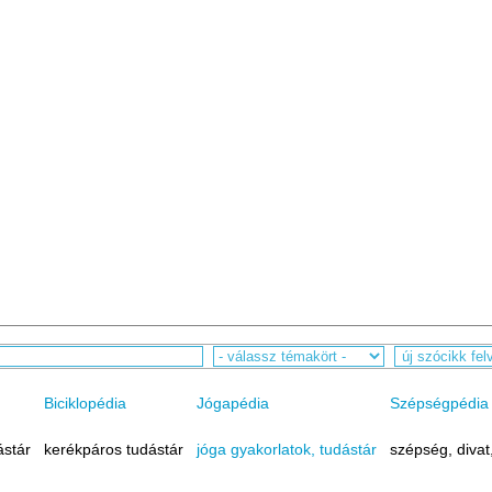
Biciklopédia
Jógapédia
Szépségpédia
ástár
kerékpáros tudástár
jóga gyakorlatok, tudástár
szépség, divat