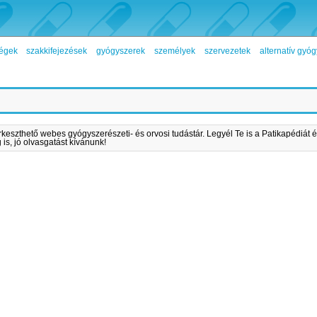
égek
szakkifejezések
gyógyszerek
személyek
szervezetek
alternatív gy
rkeszthető webes gyógyszerészeti- és orvosi tudástár. Legyél Te is a Patikapédiát é
is, jó olvasgatást kívánunk!