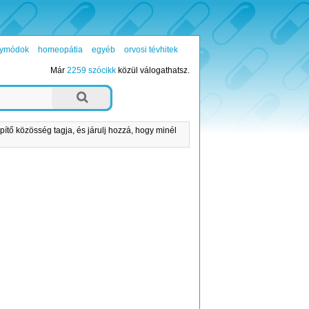
ógymódok
homeopátia
egyéb
orvosi tévhitek
Már
2259 szócikk
közül válogathatsz.
pítő közösség tagja, és járulj hozzá, hogy minél