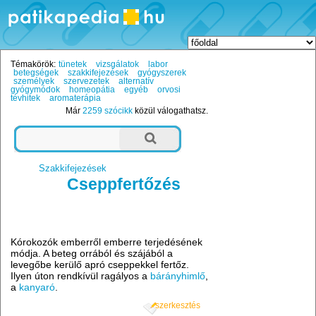
Témakörök:
tünetek
vizsgálatok
labor
betegségek
szakkifejezések
gyógyszerek
személyek
szervezetek
alternatív
gyógymódok
homeopátia
egyéb
orvosi
tévhitek
aromaterápia
Már
2259 szócikk
közül válogathatsz.
Szakkifejezések
Cseppfertőzés
Kórokozók emberről emberre terjedésének
módja. A beteg orrából és szájából a
levegőbe kerülő apró cseppekkel fertőz.
Ilyen úton rendkívül ragályos a
bárányhimlő
,
a
kanyaró
.
szerkesztés