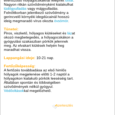
elfertőződő hólyagocskáknál feléphet
ótvar
.
Nagyon ritkán szövődményként kialakulhat
tüdőgyulladás
vagy májgyulladás.
Felnőttkorban jelentkező szövődmény a
gerincvelő környéki idegdúcainál hosszú
ideig megmaradó vírus okozta
övsömör
.
Tünetei:
Piros, viszkető, hólyagos kiütéseket és
láz
at
okozó megbetegedés, a hólyagocskákon a
gyógyulási szakaszban pörkök jelennek
meg. Az elvakart kiütések helyén heg
maradhat vissza.
Lappangási ideje:
10-21 nap.
Fertőzőképesség:
A fertőzés továbbadása az első himlős
hólyagok megjelenése előtti 1-2 naptól a
hólyagokon kialakuló pörkök leeséséig tart.
Általában spontán és többségében
szövődmények nélkül gyógyul.
Védőoltások
kal megelőzhető.
szerkesztés