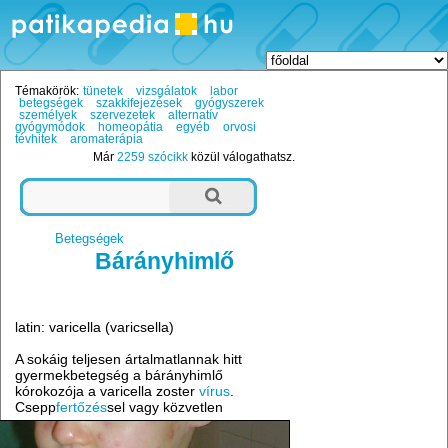
Témakörök:
tünetek
vizsgálatok
labor
betegségek
szakkifejezések
gyógyszerek
személyek
szervezetek
alternatív
gyógymódok
homeopátia
egyéb
orvosi
tévhitek
aromaterápia
Már
2259 szócikk
közül válogathatsz.
Betegségek
Bárányhimlő
latin: varicella (varicsella)
A sokáig teljesen ártalmatlannak hitt
gyermekbetegség a bárányhimlő
kórokozója a varicella zoster
vírus
.
Csepp
fertőzés
sel vagy közvetlen