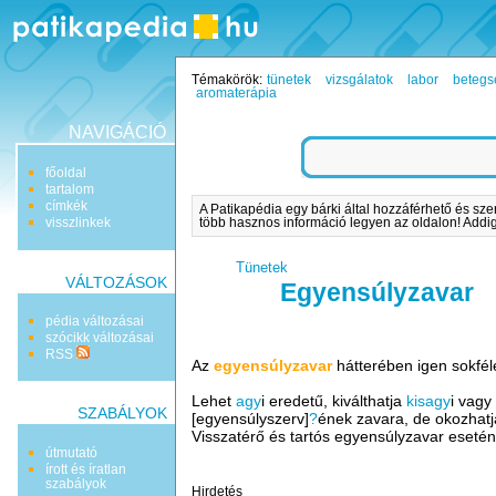
Témakörök:
tünetek
vizsgálatok
labor
betegs
aromaterápia
NAVIGÁCIÓ
főoldal
tartalom
címkék
A Patikapédia egy bárki által hozzáférhető és sze
visszlinkek
több hasznos információ legyen az oldalon! Addig 
Tünetek
VÁLTOZÁSOK
Egyensúlyzavar
pédia változásai
szócikk változásai
RSS
Az
egyensúlyzavar
hátterében igen sokfél
Lehet
agy
i eredetű, kiválthatja
kisagy
i vag
SZABÁLYOK
[egyensúlyszerv]
?
ének zavara, de okozhat
Visszatérő és tartós egyensúlyzavar eseté
útmutató
írott és íratlan
szabályok
Hirdetés