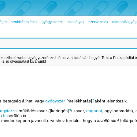
égek
szakkifejezések
gyógyszerek
személyek
szervezetek
alternatív gy
rkeszthető webes gyógyszerészeti- és orvosi tudástár. Legyél Te is a Patikapédiát é
is, jó olvasgatást kívánunk!
e betegség állhat, vagy
gyógyszer
[mellékhatás]
?
aként jelentkezik.
y
agytörzs
i működészavar ([keringés]
?
i zavar,
daganat
, agyi sorvadás), a
ja
fej
sérülés is.
n mindenképpen javasolt orvoshoz fordulni, hogy a
kiváltó okot
feltárja 