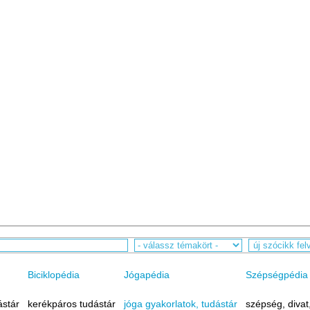
Biciklopédia
Jógapédia
Szépségpédia
ástár
kerékpáros tudástár
jóga gyakorlatok, tudástár
szépség, divat