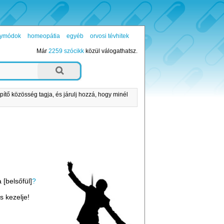
ógymódok
homeopátia
egyéb
orvosi tévhitek
Már
2259 szócikk
közül válogathatsz.
pítő közösség tagja, és járulj hozzá, hogy minél
 [belsőfül]
?
és kezelje!