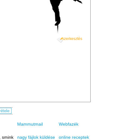
szerkesztés
Mammutmail
Webfazék
, smink
online receptek
nagy fájlok küldése