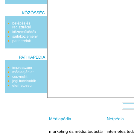
KÖZÖSSÉG
belépés és
regisztráció
közreműködők
sajtóközlemény
partnereink
PATIKAPÉDIA
impresszum
médiaajánlat
copyright
jogi tudnivalók
elérhetőség
Médiapédia
Netpédia
marketing és média tudástár
internetes tud