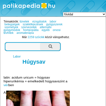
Témakörök:
tünetek
vizsgálatok
labor
betegségek
szakkifejezések
gyógyszerek
személyek
szervezetek
alternatív
gyógymódok
homeopátia
egyéb
orvosi
tévhitek
aromaterápia
Már
2259 szócikk
közül válogathatsz.
Labor
Húgysav
latin: acidum uricum = húgysav
hiperurikémia = emelkedett húgysavszint a
vér
ben
A