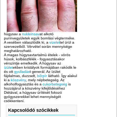
húgysav a
nukleinsav
at alkotó
purinvegyületek egyik bomlási végterméke.
A vesében választódik ki, a
vizelet
tel ürül a
szervezetből. Vérvétel során mennyisége
meghatározható.
A magas húgysavtartalmú ételek - vörös
húsok, kolbászfélék - fogyasztásakor
vérszintje emelkedik. A húgysav az
ízület
ekben kristályok formájában rakódik le
és ott
gyulladás
t generál. Az ízület
fájdalmas, duzzadt,
bőrpír
látható. Így alakul
ki a
köszvény
, mely népbetegség. Az
alkoholfogyasztás és a
cukorbetegség
is
hozzájárul a köszvény kifejlődéséhez
Diétával, a húgysav ürítését fokozó
gyógyszerekkel lehet mennyiségét
csökkenteni.
Kapcsolódó szócikkek