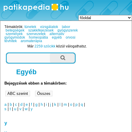
Témakörök:
tünetek
vizsgálatok
labor
betegségek
szakkifejezések
gyógyszerek
személyek
szervezetek
alternatív
gyógymódok
homeopátia
egyéb
orvosi
tévhitek
aromaterápia
Már
2259 szócikk
közül válogathatsz.
Egyéb
Bejegyzések ebben a témakörben:
a
|
b
|
c
|
d
|
e
|
f
|
g
|
h
|
i
|
j
|
k
|
l
|
m
|
o
|
p
|
q
|
s
|
t
|
u
|
v
|
w
|
y
y