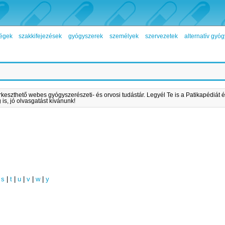
égek
szakkifejezések
gyógyszerek
személyek
szervezetek
alternatív gy
rkeszthető webes gyógyszerészeti- és orvosi tudástár. Legyél Te is a Patikapédiát é
is, jó olvasgatást kívánunk!
|
s
|
t
|
u
|
v
|
w
|
y