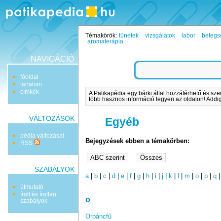
Témakörök:
tünetek
vizsgálatok
labor
betegs
aromaterápia
NAVIGÁCIÓ
főoldal
tartalom
címkék
A Patikapédia egy bárki által hozzáférhető és sze
több hasznos információ legyen az oldalon! Addig 
VÁLTOZÁSOK
Egyéb
pédia változásai
Bejegyzések ebben a témakörben:
RSS
SZABÁLYOK
a
|
b
|
c
|
d
|
e
|
f
|
g
|
h
|
i
|
j
|
k
|
l
|
m
|
o
|
p
|
q
útmutató
írott és íratlan
o
szabályok
Orbáncfű