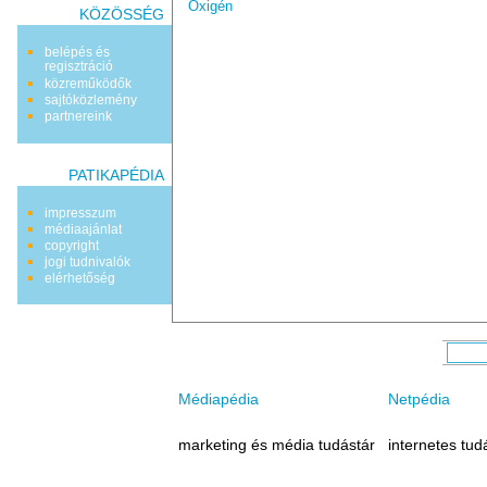
Oxigén
KÖZÖSSÉG
belépés és
regisztráció
közreműködők
sajtóközlemény
partnereink
PATIKAPÉDIA
impresszum
médiaajánlat
copyright
jogi tudnivalók
elérhetőség
Médiapédia
Netpédia
marketing és média tudástár
internetes tud