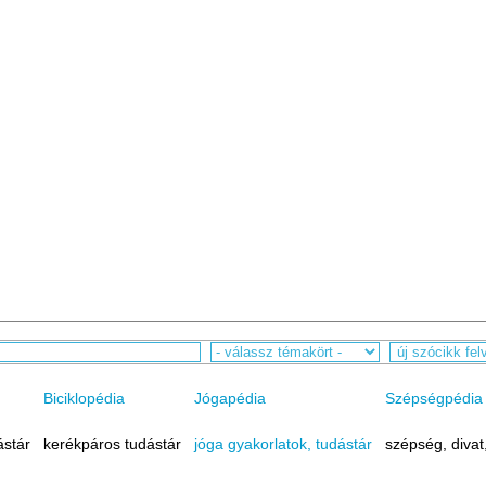
Biciklopédia
Jógapédia
Szépségpédia
ástár
kerékpáros tudástár
jóga gyakorlatok, tudástár
szépség, divat