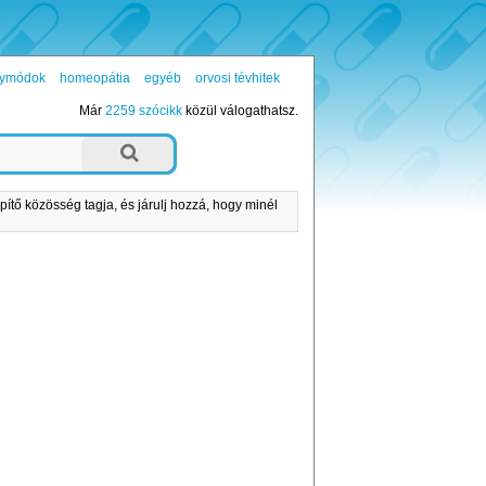
ógymódok
homeopátia
egyéb
orvosi tévhitek
Már
2259 szócikk
közül válogathatsz.
pítő közösség tagja, és járulj hozzá, hogy minél