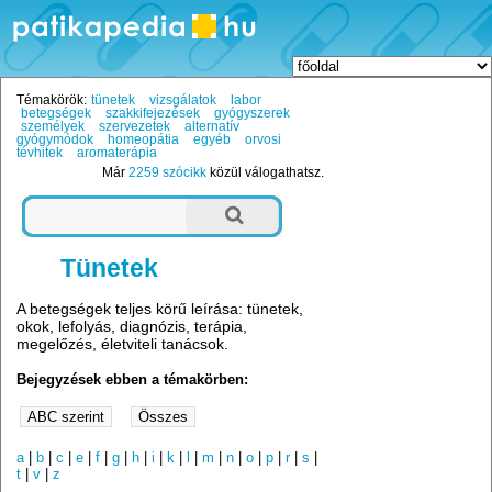
Témakörök:
tünetek
vizsgálatok
labor
betegségek
szakkifejezések
gyógyszerek
személyek
szervezetek
alternatív
gyógymódok
homeopátia
egyéb
orvosi
tévhitek
aromaterápia
Már
2259 szócikk
közül válogathatsz.
Tünetek
A betegségek teljes körű leírása: tünetek,
okok, lefolyás, diagnózis, terápia,
megelőzés, életviteli tanácsok.
Bejegyzések ebben a témakörben:
a
|
b
|
c
|
e
|
f
|
g
|
h
|
i
|
k
|
l
|
m
|
n
|
o
|
p
|
r
|
s
|
t
|
v
|
z