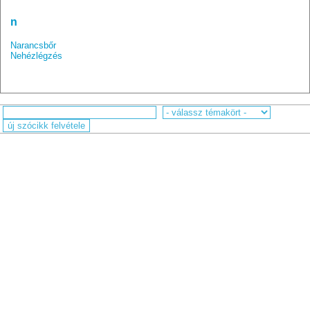
n
Narancsbőr
Nehézlégzés