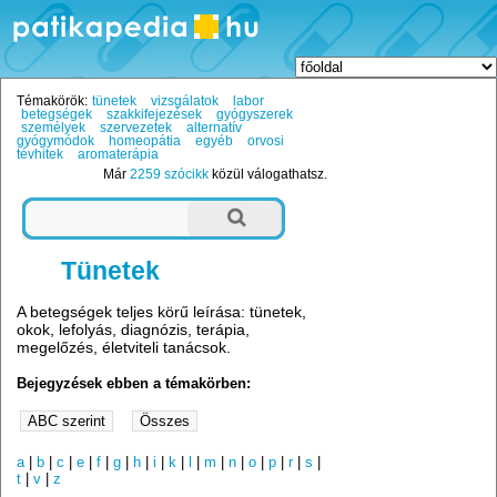
Témakörök:
tünetek
vizsgálatok
labor
betegségek
szakkifejezések
gyógyszerek
személyek
szervezetek
alternatív
gyógymódok
homeopátia
egyéb
orvosi
tévhitek
aromaterápia
Már
2259 szócikk
közül válogathatsz.
Tünetek
A betegségek teljes körű leírása: tünetek,
okok, lefolyás, diagnózis, terápia,
megelőzés, életviteli tanácsok.
Bejegyzések ebben a témakörben:
a
|
b
|
c
|
e
|
f
|
g
|
h
|
i
|
k
|
l
|
m
|
n
|
o
|
p
|
r
|
s
|
t
|
v
|
z