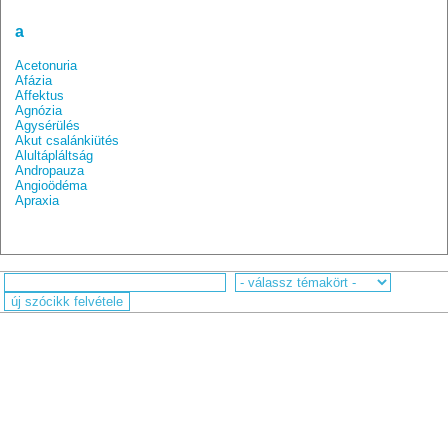
a
Acetonuria
Afázia
Affektus
Agnózia
Agysérülés
Akut csalánkiütés
Alultápláltság
Andropauza
Angioödéma
Apraxia