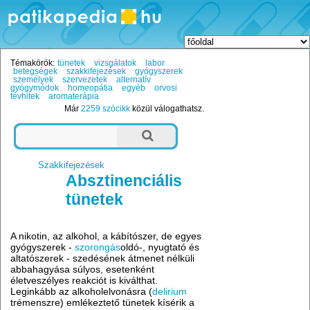
Témakörök:
tünetek
vizsgálatok
labor
betegségek
szakkifejezések
gyógyszerek
személyek
szervezetek
alternatív
gyógymódok
homeopátia
egyéb
orvosi
tévhitek
aromaterápia
Már
2259 szócikk
közül válogathatsz.
Szakkifejezések
Absztinenciális
tünetek
A nikotin, az alkohol, a kábítószer, de egyes
gyógyszerek -
szorongás
oldó-, nyugtató és
altatószerek - szedésének átmenet nélküli
abbahagyása súlyos, esetenként
életveszélyes reakciót is kiválthat.
Leginkább az alkoholelvonásra (
delirium
trémenszre) emlékeztető tünetek kísérik a