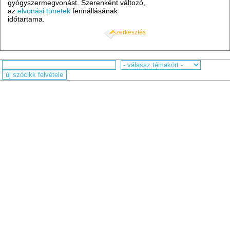
gyógyszermegvonást. Szerenként változó,
az
elvonási tünetek
fennállásának
időtartama.
szerkesztés