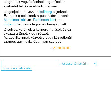
idegrostok végződéseinek ingerlésekor
szabadul fel. Az acetilkolint termelő
idegsejteket nevezzük
kolinerg
sejteknek.
Ezeknek a sejteknek a pusztulása történik
Alzheimer kór
ban.
Parkinson kór
ban a
dopamin
termelő idegsejtek hiánya miatt
túlsúlyba kerülnek a kolinerg hatások és ez
okozza a tünetek egy részét.
Az acetilkolinnak közvetve vagy közvetlenül
számos agyi funkcióban van szerepe.
szerkesztés