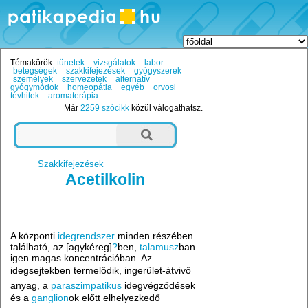
Témakörök:
tünetek
vizsgálatok
labor
betegségek
szakkifejezések
gyógyszerek
személyek
szervezetek
alternatív
gyógymódok
homeopátia
egyéb
orvosi
tévhitek
aromaterápia
Már
2259 szócikk
közül válogathatsz.
Szakkifejezések
Acetilkolin
A központi
idegrendszer
minden részében
található, az [agykéreg]
?
ben,
talamusz
ban
igen magas koncentrációban. Az
idegsejtekben termelődik, ingerület-átvivő
anyag, a
paraszimpatikus
idegvégződések
és a
ganglion
ok előtt elhelyezkedő