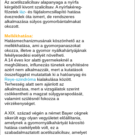
Az acetilszalicilsav alapanyaga a nyírfa
kérgéből kivont szalicilsav. A nyírfakéreg-
főzetek
láz
- és fájdalomcsillapító hatása
évezredek óta ismert, de rendszeres
alkalmazása súlyos gyomorbántalmakat
okozott.
Mellékhatása:
Hatásmechanizmusának köszönhető az a
mellékhatása, ami a gyomorpanaszokat
okozza, illetve a gyomor nyálkahártyájának
fekélyesedési esélyét növelheti.
A 14 éves kor alatti gyermekeknél a
meghűléses, influnezás tünetek enyhítésére
azért nem alkalmazzák, mert a kutatások
összefüggést mutatattak ki a hatóanyag és
Reye-szindróma
kialakulása között.
Terhesség alatt sem ajánlott az
alkalmazása, mert a vizsgálatok szerint
csökkentheti a magzat súlygyarapodását,
valamint szülésnél fokozza a
vérzékenységet.
A XIX. század végén a német Bayer cégnek
sikerült egy olyan vegyületet előállítania,
amelynek a gyomornyálkahártyát károsító
hatása csekélyebb volt, ez a
szabadalmaztatott acetilszalicilsav, amelyet