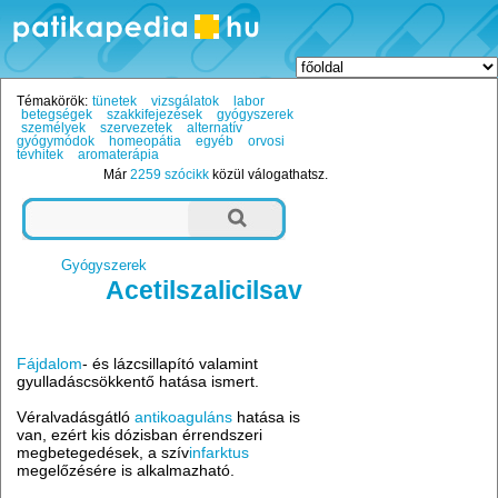
Témakörök:
tünetek
vizsgálatok
labor
betegségek
szakkifejezések
gyógyszerek
személyek
szervezetek
alternatív
gyógymódok
homeopátia
egyéb
orvosi
tévhitek
aromaterápia
Már
2259 szócikk
közül válogathatsz.
Gyógyszerek
Acetilszalicilsav
Fájdalom
- és lázcsillapító valamint
gyulladáscsökkentő hatása ismert.
Véralvadásgátló
antikoaguláns
hatása is
van, ezért kis dózisban érrendszeri
megbetegedések, a szív
infarktus
megelőzésére is alkalmazható.