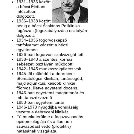
1931–1936 között
a bécsi Élettani
Intézetben
dolgozott.
1936–1938 között
pedig a bécsi Általános Poliklinika
fogászati (fogszabályozási) osztályán
dolgozott.
1934–1936 fogorvosképző
tanfolyamot végzett a bécsi
egyetemen.
1936-ban fogorvosi szakvizsgát tett.
1938–1940 a szentesi kórház
sebészeti osztályán működött.
1942–1945 munkaszolgálatos volt.
1945-től működött a debreceni
Stomatológiai Klinikán, tanársegéd,
majd adjunktus, később klinikai
főorvos, illetve egyetemi docens.
1946-ban egyetemii magántanár és
mb. tanszékvezető
1953-ban egyetemi tanár
1946-1979 nyugdíjba vonulásáig
vezette a debreceni klinikát.
Fő munkaterülete a fogszuvasodás
epidemiológiája és a fluor ion
szuvasodást védő (protektiv)
hatásának vizsgálata.