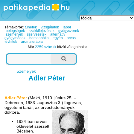
Témakörök:
tünetek
vizsgálatok
labor
betegségek
szakkifejezések
gyógyszerek
személyek
szervezetek
alternatív
gyógymódok
homeopátia
egyéb
orvosi
tévhitek
aromaterápia
Már
2259 szócikk
közül válogathatsz.
Személyek
Adler Péter
Adler Péter
(Makó, 1910. június 25. –
Debrecen, 1983. augusztus 3.) fogorvos,
egyetemi tanár, az orvostudományok
doktora.
1934-ban orvosi
oklevelet szerzett
Bécsben.