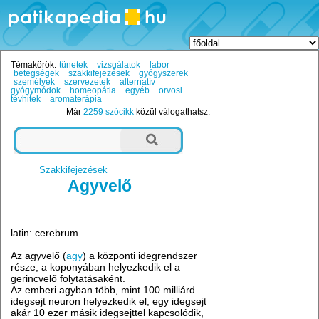
Témakörök:
tünetek
vizsgálatok
labor
betegségek
szakkifejezések
gyógyszerek
személyek
szervezetek
alternatív
gyógymódok
homeopátia
egyéb
orvosi
tévhitek
aromaterápia
Már
2259 szócikk
közül válogathatsz.
Szakkifejezések
Agyvelő
latin: cerebrum
Az agyvelő (
agy
) a központi idegrendszer
része, a koponyában helyezkedik el a
gerincvelő folytatásaként.
Az emberi agyban több, mint 100 milliárd
idegsejt neuron helyezkedik el, egy idegsejt
akár 10 ezer másik idegsejttel kapcsolódik,