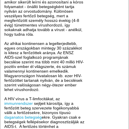
amikor sikerült leírni és azonosítani a kóros
folyamatot - önálló betegségként tartja
nyilván az orvostudomány. Különösen
veszélyes fertőző betegség, mert a
megfertőzött személy hosszú évekig (4-8
évig) tünetmentes vírushordozó, így
sokaknak adhatja tovább a vírust - anélkül,
hogy tudna róla.
Az afrikai kontinensen a legelterjedtebb,
egyes országokban mintegy 30 százalékot
is kitesz a ferőzöttek aránya. Az ENSZ
AIDS-szel foglalkozó programjának
becslése szerint ma több mint 40 millió HIV-
pozitív ember él világszerte, és számuk
valamennyi kontinensen emelkedik.
Magyarországon hivatalosan kb. ezer HIV-
fertőzöttet tartanak nyilván, de a becslések
szerint valóságosan négy-ötezer ember
lehet vírushordozó.
A HIV vírus a T-limfocitákat, az
immunrendszer
sejtjeit károsítja, így a
fertőzött beteg szervezete fogékonyabbá
válik a fertőzésekre, bizonyos típusú
daganatos betegség
ekre. Gyakran csak e
betegségek fellépésekor diagnosztizálják az
AIDS-t. A fertőzés történhet a