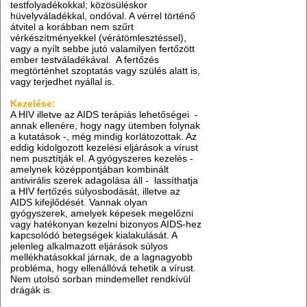
testfolyadékokkal; közösüléskor
hüvelyváladékkal, ondóval. A vérrel történő
átvitel a korábban nem szűrt
vérkészítményekkel (vérátömlesztéssel),
vagy a nyílt sebbe jutó valamilyen fertőzött
ember testváladékával. A fertőzés
megtörténhet szoptatás vagy szülés alatt is,
vagy terjedhet nyállal is.
Kezelése:
A HIV illetve az AIDS terápiás lehetőségei -
annak ellenére, hogy nagy ütemben folynak
a kutatások -, még mindig korlátozottak. Az
eddig kidolgozott kezelési eljárások a vírust
nem pusztítják el. A gyógyszeres kezelés -
amelynek középpontjában kombinált
antivirális szerek adagolása áll - lassíthatja
a HIV fertőzés súlyosbodását, illetve az
AIDS kifejlődését. Vannak olyan
gyógyszerek, amelyek képesek megelőzni
vagy hatékonyan kezelni bizonyos AIDS-hez
kapcsolódó betegségek kialakulását. A
jelenleg alkalmazott eljárások súlyos
mellékhatásokkal járnak, de a lagnagyobb
probléma, hogy ellenállóvá tehetik a vírust.
Nem utolsó sorban mindemellet rendkívül
drágák is.