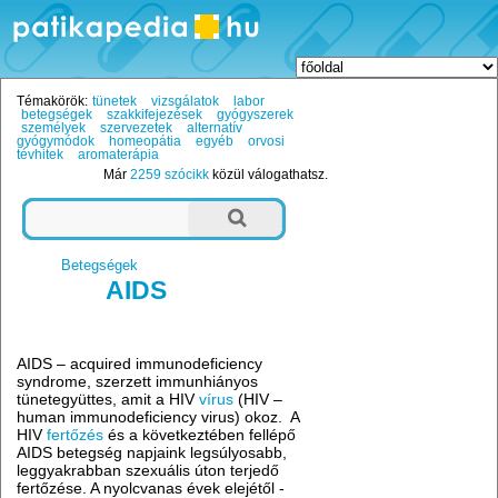
Témakörök:
tünetek
vizsgálatok
labor
betegségek
szakkifejezések
gyógyszerek
személyek
szervezetek
alternatív
gyógymódok
homeopátia
egyéb
orvosi
tévhitek
aromaterápia
Már
2259 szócikk
közül válogathatsz.
Betegségek
AIDS
AIDS – acquired immunodeficiency
syndrome, szerzett immunhiányos
tünetegyüttes, amit a HIV
vírus
(HIV –
human immunodeficiency virus) okoz. A
HIV
fertőzés
és a következtében fellépő
AIDS betegség napjaink legsúlyosabb,
leggyakrabban szexuális úton terjedő
fertőzése. A nyolcvanas évek elejétől -