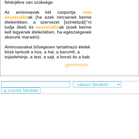
fehérjékre van szüksége.
Az aminosavak két csoportja:
nem
esszeciális
ak (ha ezek nincsenek benne
ételeinkben, a szervezet [szintetizál]
?
ni
tudja őket) és
esszeciális
ak (ezek benne
kell legyenek ételeinkben, ha egészségesek
akarunk maradni).
Aminosavakat bőségesen tartalmazó ételek
közé tartozik a hús, a hal, a baromfi, a
tojásfehérje, a test, a sajt, a borsó és a bab.
szerkesztés