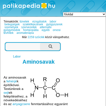
Témakörök:
tünetek
vizsgálatok
labor
betegségek
szakkifejezések
gyógyszerek
személyek
szervezetek
alternatív
gyógymódok
homeopátia
egyéb
orvosi
tévhitek
aromaterápia
Már
2259 szócikk
közül válogathatsz.
Labor
Aminosavak
Az aminosavak
a
fehérjé
k
építőkövei.
Testünknek a
sejt
ek
felépítéséhez, a
növekedéséhez
és az
anyagcsere
fenntartásához egyaránt