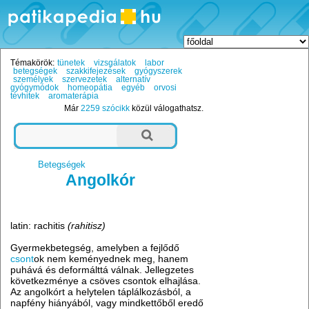
Témakörök:
tünetek
vizsgálatok
labor
betegségek
szakkifejezések
gyógyszerek
személyek
szervezetek
alternatív
gyógymódok
homeopátia
egyéb
orvosi
tévhitek
aromaterápia
Már
2259 szócikk
közül válogathatsz.
Betegségek
Angolkór
latin: rachitis
(rahitisz)
Gyermekbetegség, amelyben a fejlődő
csont
ok nem keményednek meg, hanem
puhává és deformálttá válnak. Jellegzetes
következménye a csöves csontok elhajlása.
Az angolkórt a helytelen táplálkozásból, a
napfény hiányából, vagy mindkettőből eredő