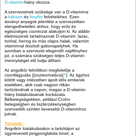
D-vitamin
-hiány okozza.
A szervezetnek szüksége van a D-vitaminra
a
kálcium
és
foszfor
felvételéhez. Ezen
ásványi anyagok jelenléte a szervezetben
elengedhetetlen ahhoz, hogy erős és
egészséges csontozat alakuljon ki. Az alábbi
élelmiszerek tartalmaznak D-vitamint: lazac,
tonhal, hering és más olajos halak, valamint
vitaminnal dúsított gabonapelyhek. Ha
azonban a szervezet elegendő napfényhez
jut, a számára szükséges teljes D-vitamin-
mennyiséget elő tudja állítani.
Az angolkór felnőttkori megfelelője a
csontlágyulás ([oszteomalácia]
?
). Az ágyhoz
kötött vagy intézetben ápolt idős emberek
esetében, akik csak nagyon ritkán
tartózkodnak a napon, magas a D-vitamin-
hiány kialakulásának kockázata.
Bélbetegségekben, például Crohn-
betegségben és lisztérzékenységben
szenvedők szintén kevesebb D-vitaminhoz
jutnak.
Tünetek:
Angolkór kialakulásakor a tarkótájon az
úgynevezett pingponglabda tünet, a