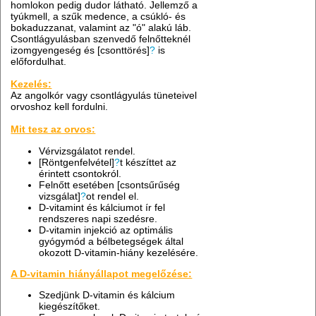
homlokon pedig dudor látható. Jellemző a
tyúkmell, a szűk medence, a csúkló- és
bokaduzzanat, valamint az "ó" alakú láb.
Csontlágyulásban szenvedő felnőtteknél
izomgyengeség és [csonttörés]
?
is
előfordulhat.
Kezelés:
Az angolkór vagy csontlágyulás tüneteivel
orvoshoz kell fordulni.
Mit tesz az orvos:
Vérvizsgálatot rendel.
[Röntgenfelvétel]
?
t készíttet az
érintett csontokról.
Felnőtt esetében [csontsűrűség
vizsgálat]
?
ot rendel el.
D-vitamint és kálciumot ír fel
rendszeres napi szedésre.
D-vitamin injekció az optimális
gyógymód a bélbetegségek által
okozott D-vitamin-hiány kezelésére.
A D-vitamin hiányállapot megelőzése:
Szedjünk D-vitamin és kálcium
kiegészítőket.