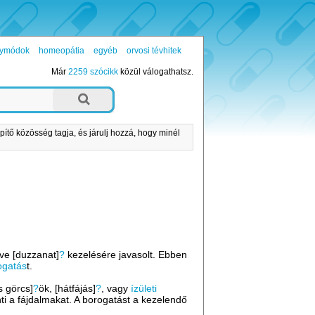
ógymódok
homeopátia
egyéb
orvosi tévhitek
Már
2259 szócikk
közül válogathatsz.
pítő közösség tagja, és járulj hozzá, hogy minél
etve [duzzanat]
?
kezelésére javasolt. Ebben
ogatás
t.
s görcs]
?
ök, [hátfájás]
?
, vagy
ízületi
ti a fájdalmakat. A borogatást a kezelendő