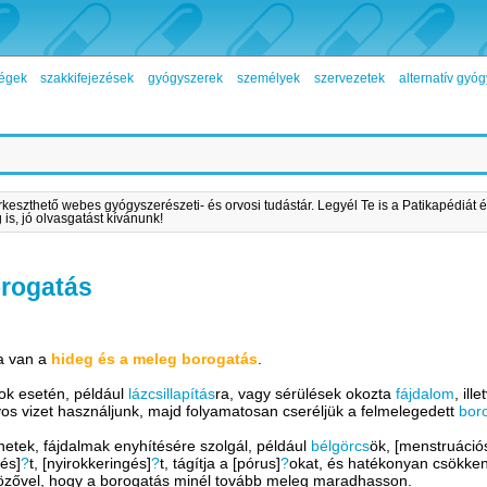
égek
szakkifejezések
gyógyszerek
személyek
szervezetek
alternatív gy
rkeszthető webes gyógyszerészeti- és orvosi tudástár. Legyél Te is a Patikapédiát é
is, jó olvasgatást kívánunk!
orogatás
ja van a
hideg és a meleg borogatás
.
zok esetén, például
lázcsillapítás
ra, vagy sérülések okozta
fájdalom
, ill
s vizet használjunk, majd folyamatosan cseréljük a felmelegedett
bor
ünetek, fájdalmak enyhítésére szolgál, például
bélgörcs
ök, [menstruáció
gés]
?
t, [nyirokkeringés]
?
t, tágítja a [pórus]
?
okat, és hatékonyan csökken
ölközővel, hogy a borogatás minél tovább meleg maradhasson.