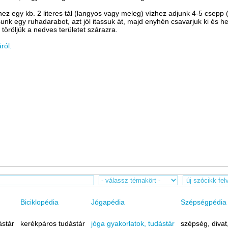
hez egy kb. 2 literes tál (langyos vagy meleg) vízhez adjunk 4-5 csepp
rtsunk egy ruhadarabot, azt jól itassuk át, majd enyhén csavarjuk ki és 
 töröljük a nedves területet szárazra.
ról.
Biciklopédia
Jógapédia
Szépségpédia
ástár
kerékpáros tudástár
jóga gyakorlatok, tudástár
szépség, divat