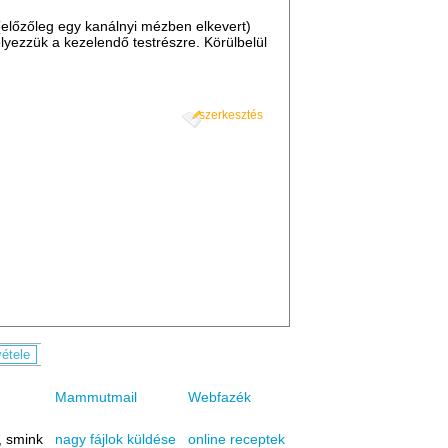
 (előzőleg egy kanálnyi mézben elkevert)
helyezzük a kezelendő testrészre. Körülbelül
szerkesztés
Mammutmail
Webfazék
, smink
online receptek
nagy fájlok küldése