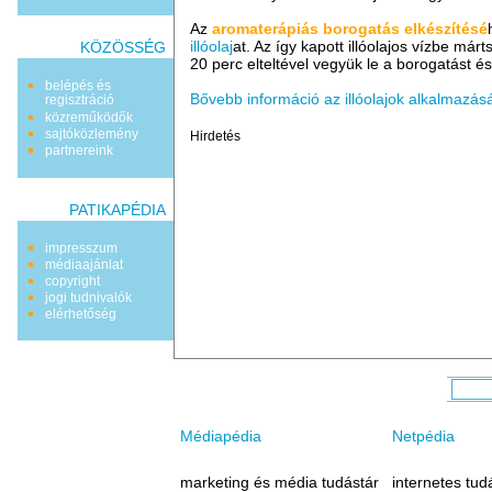
Az
aromaterápiás borogatás elkészítésé
illóolaj
at. Az így kapott illóolajos vízbe má
KÖZÖSSÉG
20 perc elteltével vegyük le a borogatást és
belépés és
Bővebb információ az illóolajok alkalmazásá
regisztráció
közreműködők
sajtóközlemény
Hirdetés
partnereink
PATIKAPÉDIA
impresszum
médiaajánlat
copyright
jogi tudnivalók
elérhetőség
Médiapédia
Netpédia
marketing és média tudástár
internetes tud