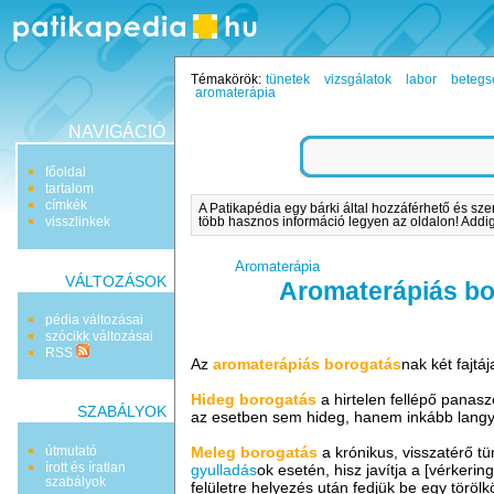
Témakörök:
tünetek
vizsgálatok
labor
betegs
aromaterápia
NAVIGÁCIÓ
főoldal
tartalom
címkék
A Patikapédia egy bárki által hozzáférhető és sze
visszlinkek
több hasznos információ legyen az oldalon! Addig 
Aromaterápia
VÁLTOZÁSOK
Aromaterápiás b
pédia változásai
szócikk változásai
RSS
Az
aromaterápiás borogatás
nak két fajtá
Hideg borogatás
a hirtelen fellépő panas
SZABÁLYOK
az esetben sem hideg, hanem inkább langyo
útmutató
Meleg borogatás
a krónikus, visszatérő t
írott és íratlan
gyulladás
ok esetén, hisz javítja a [vérkerin
szabályok
felületre helyezés után fedjük be egy tör