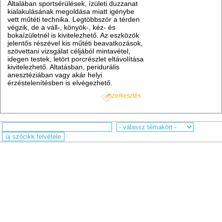
Általában sportsérülések, ízületi duzzanat
kialakulásának megoldása miatt igénybe
vett műtéti technika. Legtöbbször a térden
végzik, de a váll-, könyök-, kéz- és
bokaízületnél is kivitelezhető. Az eszközök
jelentős részével kis műtéti beavatkozások,
szövettani vizsgálat céljából mintavétel,
idegen testek, letört porcrészlet eltávolítása
kivitelezhető. Altatásban, peridurális
anesztéziában vagy akár helyi
érzéstelenítésben is elvégezhető.
szerkesztés