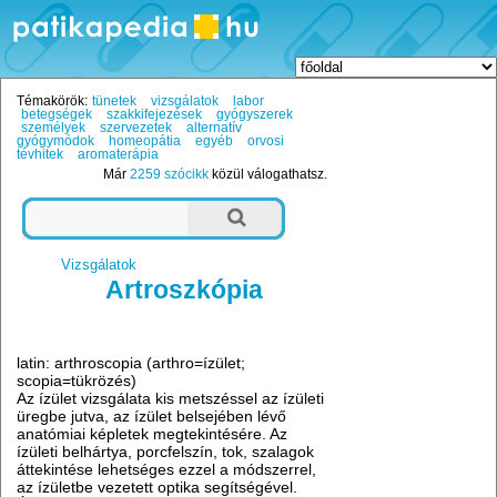
Témakörök:
tünetek
vizsgálatok
labor
betegségek
szakkifejezések
gyógyszerek
személyek
szervezetek
alternatív
gyógymódok
homeopátia
egyéb
orvosi
tévhitek
aromaterápia
Már
2259 szócikk
közül válogathatsz.
Vizsgálatok
Artroszkópia
latin: arthroscopia (arthro=ízület;
scopia=tükrözés)
Az ízület vizsgálata kis metszéssel az ízületi
üregbe jutva, az ízület belsejében lévő
anatómiai képletek megtekintésére. Az
ízületi belhártya, porcfelszín, tok, szalagok
áttekintése lehetséges ezzel a módszerrel,
az ízületbe vezetett optika segítségével.