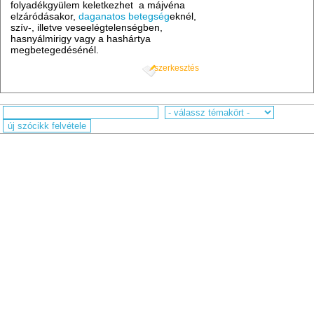
folyadékgyülem keletkezhet a májvéna
elzáródásakor,
daganatos betegség
eknél,
szív-, illetve veseelégtelenségben,
hasnyálmirigy vagy a hashártya
megbetegedésénél.
szerkesztés