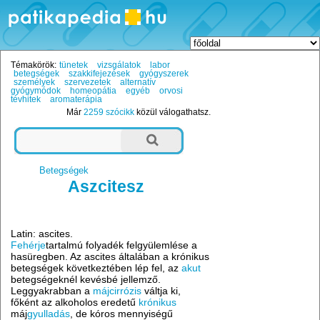
Témakörök:
tünetek
vizsgálatok
labor
betegségek
szakkifejezések
gyógyszerek
személyek
szervezetek
alternatív
gyógymódok
homeopátia
egyéb
orvosi
tévhitek
aromaterápia
Már
2259 szócikk
közül válogathatsz.
Betegségek
Aszcitesz
Latin: ascites.
Fehérje
tartalmú folyadék felgyülemlése a
hasüregben. Az ascites általában a krónikus
betegségek következtében lép fel, az
akut
betegségeknél kevésbé jellemző.
Leggyakrabban a
májcirrózis
váltja ki,
főként az alkoholos eredetű
krónikus
máj
gyulladás
, de kóros mennyiségű