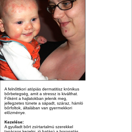
A felnőttkori atópiás dermatitisz krónikus
bőrbetegség, amit a stressz is kiválthat.
Főként a hajlatokban jelenik meg,
jellegzetes tünete a sápadt, száraz, hámló
bőrfoltok, általában van gyermekkori
előzménye.
Kezelése:
A gyulladt bőrt zsírtartalmú szerekkel
tanácsos kezelni, jó hatású a borogatás,