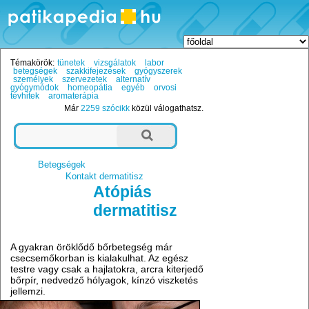
Témakörök:
tünetek
vizsgálatok
labor
betegségek
szakkifejezések
gyógyszerek
személyek
szervezetek
alternatív
gyógymódok
homeopátia
egyéb
orvosi
tévhitek
aromaterápia
Már
2259 szócikk
közül válogathatsz.
Betegségek
Kontakt dermatitisz
Atópiás
dermatitisz
A gyakran öröklődő bőrbetegség már
csecsemőkorban is kialakulhat. Az egész
testre vagy csak a hajlatokra, arcra kiterjedő
bőrpír, nedvedző hólyagok, kínzó viszketés
jellemzi.