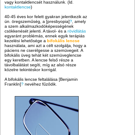
vagy kontaktlencsét használunk. (ld.
kontaktlencse
)
40-45 éves kor felett gyakran jelentkezik az
ún. öregszeműség, a [presbyopia]
?
, amely
a szem alkalmazkodóképességének
csökkenését jelenti. A távol- és a
rövidlátás
egyaránt problémás, ennek egyik terápiás
kezelési lehetősége a
bifokális lencse
használata, ami azt a célt szolgálja, hogy a
páciens ne cserélgesse a szemüvegeit. A
bifokális üveg tehát két szemüveglencse
egy keretben. A lencse felső része a
távolbalátást segíti, míg az alsó része
közelre tekintéskor korrigál.
A bifokális lencse feltalálása [Benjamin
Franklin]
?
nevéhez fűződik.