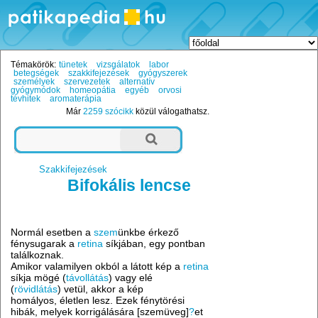
Témakörök:
tünetek
vizsgálatok
labor
betegségek
szakkifejezések
gyógyszerek
személyek
szervezetek
alternatív
gyógymódok
homeopátia
egyéb
orvosi
tévhitek
aromaterápia
Már
2259 szócikk
közül válogathatsz.
Szakkifejezések
Bifokális lencse
Normál esetben a
szem
ünkbe érkező
fénysugarak a
retina
síkjában, egy pontban
találkoznak.
Amikor valamilyen okból a látott kép a
retina
síkja mögé (
távollátás
) vagy elé
(
rövidlátás
) vetül, akkor a kép
homályos, életlen lesz. Ezek fénytörési
hibák, melyek korrigálására [szemüveg]
?
et