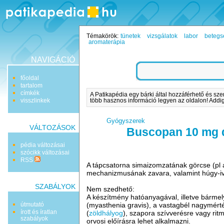
Témakörök:
tünetek
vizsgálatok
labor
betegs
aromaterápia
NAVIGÁCIÓ
főoldal
tartalom
címkék
A Patikapédia egy bárki által hozzáférhető és sze
visszlinkek
több hasznos információ legyen az oldalon! Addig 
Gyógyszerek
VÁLTOZÁSOK
Buscopan 10 mg 
pédia változásai
szócikk változásai
RSS
A tápcsatorna simaizomzatának görcse (pl az
mechanizmusának zavara, valamint húgy-iva
SZABÁLYOK
Nem szedhető:
A készítmény hatóanyagával, illetve bárme
útmutató
(myasthenia gravis), a vastagbél nagymért
írott és íratlan
(
zöldhályog
), szapora szívverésre vagy ri
szabályok
orvosi előírásra lehet alkalmazni.