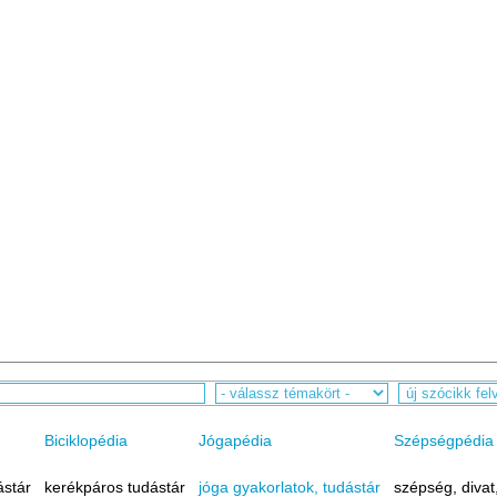
Biciklopédia
Jógapédia
Szépségpédia
ástár
kerékpáros tudástár
jóga gyakorlatok, tudástár
szépség, divat