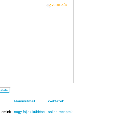
szerkesztés
Mammutmail
Webfazék
, smink
online receptek
nagy fájlok küldése