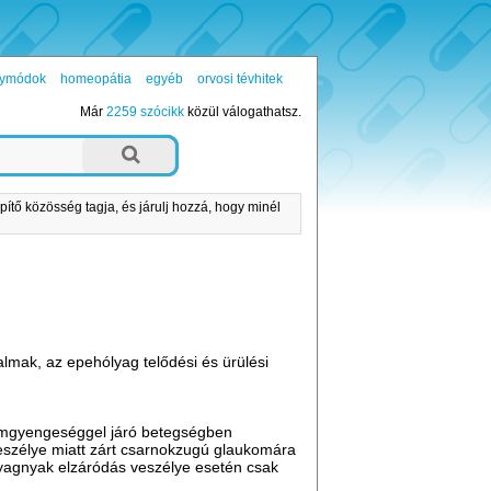
ógymódok
homeopátia
egyéb
orvosi tévhitek
Már
2259 szócikk
közül válogathatsz.
pítő közösség tagja, és járulj hozzá, hogy minél
almak, az epehólyag telődési és ürülési
zomgyengeséggel járó betegségben
eszélye miatt zárt csarnokzugú glaukomára
lyagnyak elzáródás veszélye esetén csak