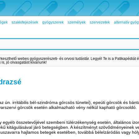
égek
szakkifejezések
gyógyszerek
személyek
szervezetek
alternatív gy
rkeszthető webes gyógyszerészeti- és orvosi tudástár. Legyél Te is a Patikapédiát é
is, jó olvasgatást kívánunk!
drazsé
 ún. irritábilis bél-szindróma görcsös tünetei), epeúti görcsök és bánt
rszervi görcsök esetén alkalmazható vény nélkül kapható görcsoldó.
ly egyéb összetevőjével szembeni túlérzékenység esetén, általános i
ékű kitágulásával járó betegségben. A készítményt szövődményeinek v
tmuszavarra hajlamos betegek esetében, továbbá bélelzáródás vagy hó