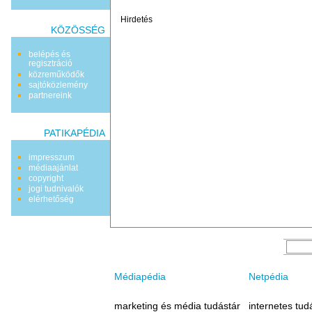
Hirdetés
KÖZÖSSÉG
belépés és
regisztráció
közreműködők
sajtóközlemény
partnereink
PATIKAPÉDIA
impresszum
médiaajánlat
copyright
jogi tudnivalók
elérhetőség
Médiapédia
Netpédia
marketing és média tudástár
internetes tud