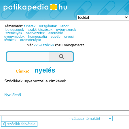
Témakörök:
tünetek
vizsgálatok
labor
betegségek
szakkifejezések
gyógyszerek
személyek
szervezetek
alternatív
gyógymódok
homeopátia
egyéb
orvosi
tévhitek
aromaterápia
Már
2259 szócikk
közül válogathatsz.
nyelés
Címke:
Szócikkek ugyanezzel a címkével:
Nyelőcső