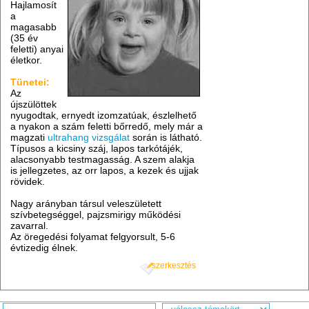
Hajlamosít
a
magasabb
(35 év
feletti) anyai
életkor.
Tünetei:
Az
újszülöttek
nyugodtak, ernyedt izomzatúak, észlelhető
a nyakon a szám feletti bőrredő, mely már a
magzati
ultrahang vizsgálat
során is látható.
Típusos a kicsiny száj, lapos tarkótájék,
alacsonyabb testmagasság. A szem alakja
is jellegzetes, az orr lapos, a kezek és ujjak
rövidek.
Nagy arányban társul veleszületett
szívbetegséggel, pajzsmirigy működési
zavarral.
Az öregedési folyamat felgyorsult, 5-6
évtizedig élnek.
szerkesztés