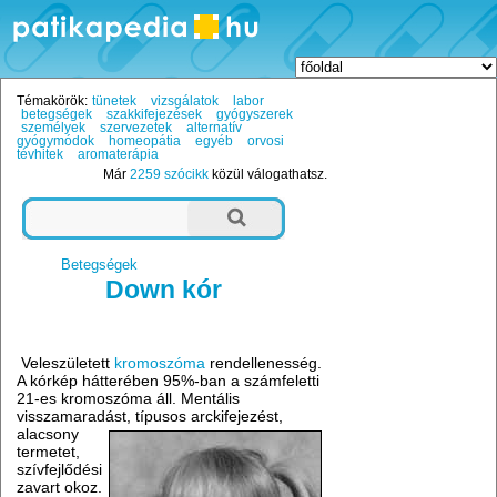
Témakörök:
tünetek
vizsgálatok
labor
betegségek
szakkifejezések
gyógyszerek
személyek
szervezetek
alternatív
gyógymódok
homeopátia
egyéb
orvosi
tévhitek
aromaterápia
Már
2259 szócikk
közül válogathatsz.
Betegségek
Down kór
Veleszületett
kromoszóma
rendellenesség.
A kórkép hátterében 95%-ban a számfeletti
21-es kromoszóma áll. Mentális
visszamaradást,
típusos arckifejezést,
alacsony
termetet,
szívfejlődési
zavart okoz.