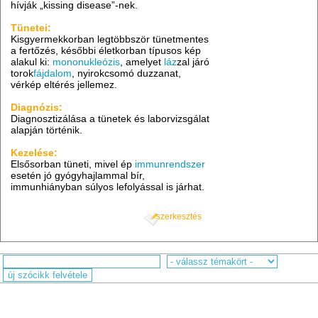
hívják „kissing disease”-nek.
Tünetei:
Kisgyermekkorban legtöbbször tünetmentes
a fertőzés, későbbi életkorban típusos kép
alakul ki:
mononukleózis
, amelyet
láz
zal járó
torok
fájdalom
, nyirokcsomó duzzanat,
vérkép eltérés jellemez.
Diagnózis:
Diagnosztizálása a tünetek és laborvizsgálat
alapján történik.
Kezelése:
Elsősorban tüneti, mivel ép
immunrendszer
esetén jó gyógyhajlammal bír,
immunhiányban súlyos lefolyással is járhat.
szerkesztés