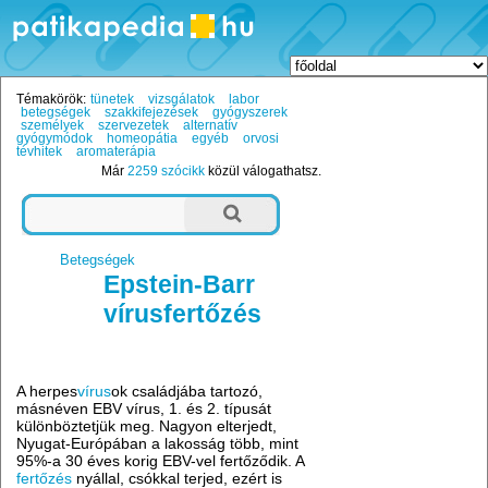
Témakörök:
tünetek
vizsgálatok
labor
betegségek
szakkifejezések
gyógyszerek
személyek
szervezetek
alternatív
gyógymódok
homeopátia
egyéb
orvosi
tévhitek
aromaterápia
Már
2259 szócikk
közül válogathatsz.
Betegségek
Epstein-Barr
vírusfertőzés
A herpes
vírus
ok családjába tartozó,
másnéven EBV vírus, 1. és 2. típusát
különböztetjük meg. Nagyon elterjedt,
Nyugat-Európában a lakosság több, mint
95%-a 30 éves korig EBV-vel fertőződik. A
fertőzés
nyállal, csókkal terjed, ezért is