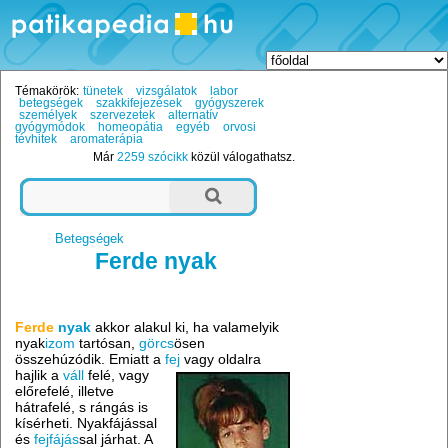
Témakörök:
tünetek
vizsgálatok
labor
betegségek
szakkifejezések
gyógyszerek
személyek
szervezetek
alternatív
gyógymódok
homeopátia
egyéb
orvosi
tévhitek
aromaterápia
Már
2259 szócikk
közül válogathatsz.
Betegségek
Ferde nyak
Ferde
nyak
akkor alakul ki, ha valamelyik
nyak
izom
tartósan,
görcs
ösen
összehúzódik. Emiatt a
fej
vagy oldalra
hajlik a
váll
felé, vagy
előrefelé, illetve
hátrafelé, s rángás is
kísérheti. Nyakfájással
és
fejfájás
sal járhat. A