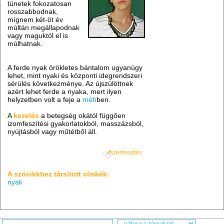
tünetek fokozatosan
rosszabbodnak,
mígnem két-öt év
múltán megállapodnak
vagy maguktól el is
múlhatnak.
A ferde nyak örökletes bántalom ugyanúgy
lehet, mint nyaki és központi idegrendszeri
sérülés következménye. Az újszülöttnek
azért lehet ferde a nyaka, mert ilyen
helyzetben volt a feje a
méh
ben.
A
kezelés
a betegség okától függően
izomfeszítési gyakorlatokból, masszázsból,
nyújtásból vagy műtétből áll.
szerkesztés
A szócikkhez társított címkék:
nyak