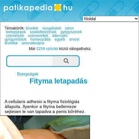
Témakörök:
tünetek
vizsgálatok
labor
betegségek
szakkifejezések
gyógyszerek
személyek
szervezetek
alternatív
gyógymódok
homeopátia
egyéb
orvosi
tévhitek
aromaterápia
Már
2259 szócikk
közül válogathatsz.
Betegségek
Fityma letapadás
A cellularis adhesio a fityma fiziológiás
állapota. Ilyenkor a fityma bellemeze
sejtesen le van tapadva a penis bőréhez.