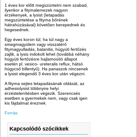
1 éves kor előtt megszüntetni nem szabad,
ilyenkor a fitymalemezek nagyon
érzékenyek, a lysist (letapadás
megszüntetése a fityma bőrének
hátrahúzásával) követően berepednek és
hegesednek.
Egy éves koron túl, ha túl nagy a
smegmagyülem vagy visszatérő
fitymagyulladás, balanitis, húgyúti fertőzés
zajlik, a lysis indokolt lehet (továbbá néhány
húgyúti fertőzésre hajlamosító állapot
esetén pl. vesico- ureteralis reflux, hátsó
húgycső billentyű). Ha panaszok nincsenek
a lysist elegendő 3 éves kor után végezni.
A fityma sejtes letapadásának oldását, az
adhesiolysist többnyire helyi
érzéstelenítésben végezik. Szerencsés
esetben a gyermekek nem, vagy csak igen
kis fájdalmat éreznek.
Forrás
Kapcsolódó szócikkek