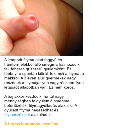
A letapadt fityma alatt faggyú és
hámtörmelékből álló smegma halmozódik
fel, fehéres grízszerű gyülemként. Ez
többnyire spontán kiürül, felemeli a fitymát a
makkról. A 3 éven aluli gyermekek nagy
részének a fitymája ilyen vagy részben ilyen
letapadt állapotban van. Ez nem kóros.
A baj akkor kezdődik, ha túl nagy
mennyiségben felgyülemlő smegma
befertőződik, fitymagyulladás alakul ki. A
gyulladt fityma hegesedhet és
fitymaszűkület
alakulhat ki.
A fityma letapadás kezelése: