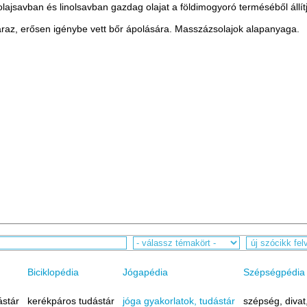
ajsavban és linolsavban gazdag olajat a földimogyoró terméséből állítj
áraz, erősen igénybe vett bőr ápolására. Masszázsolajok alapanyaga.
Biciklopédia
Jógapédia
Szépségpédia
ástár
kerékpáros tudástár
jóga gyakorlatok, tudástár
szépség, divat