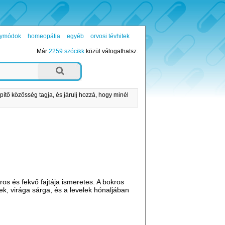
ógymódok
homeopátia
egyéb
orvosi tévhitek
Már
2259 szócikk
közül válogathatsz.
pítő közösség tagja, és járulj hozzá, hogy minél
ros és fekvő fajtája ismeretes. A bokros
ek, virága sárga, és a levelek hónaljában