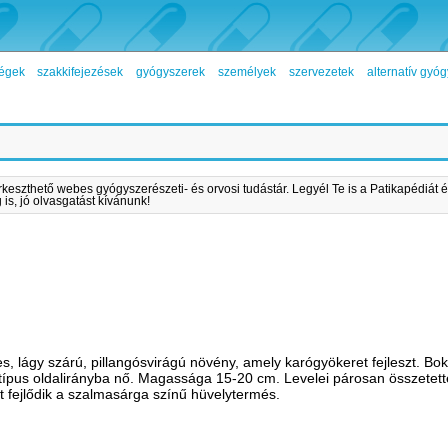
égek
szakkifejezések
gyógyszerek
személyek
szervezetek
alternatív gy
rkeszthető webes gyógyszerészeti- és orvosi tudástár. Legyél Te is a Patikapédiát é
is, jó olvasgatást kívánunk!
, lágy szárú, pillangósvirágú növény, amely karógyökeret fejleszt. Bok
ő típus oldalirányba nő. Magassága 15-20 cm. Levelei párosan összetett
tt fejlődik a szalmasárga színű hüvelytermés.