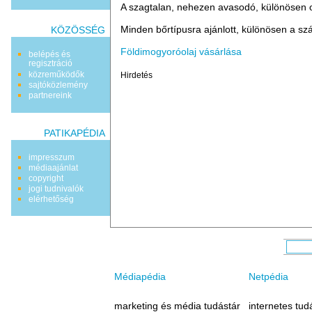
A szagtalan, nehezen avasodó, különösen ol
Minden bőrtípusra ajánlott, különösen a sz
KÖZÖSSÉG
Földimogyoróolaj vásárlása
belépés és
regisztráció
közreműködők
Hirdetés
sajtóközlemény
partnereink
PATIKAPÉDIA
impresszum
médiaajánlat
copyright
jogi tudnivalók
elérhetőség
Médiapédia
Netpédia
marketing és média tudástár
internetes tud