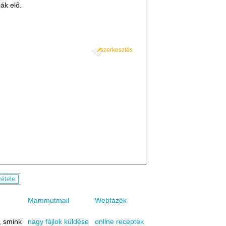
ák elő.
szerkesztés
Mammutmail
Webfazék
, smink
online receptek
nagy fájlok küldése