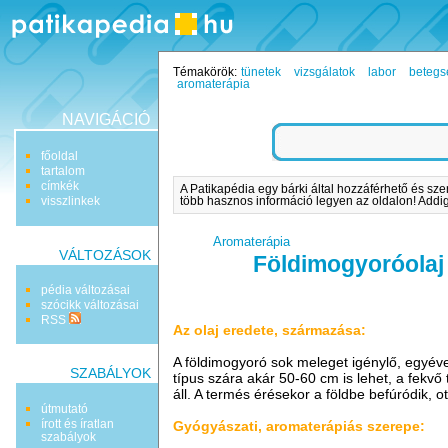
Témakörök:
tünetek
vizsgálatok
labor
betegs
aromaterápia
NAVIGÁCIÓ
főoldal
tartalom
címkék
A Patikapédia egy bárki által hozzáférhető és sze
visszlinkek
több hasznos információ legyen az oldalon! Addig 
Aromaterápia
VÁLTOZÁSOK
Földimogyoróolaj
pédia változásai
szócikk változásai
RSS
Az olaj eredete, származása:
A földimogyoró sok meleget igénylő, egyéves
SZABÁLYOK
típus szára akár 50-60 cm is lehet, a fekv
áll. A termés érésekor a földbe befúródik, o
útmutató
írott és íratlan
Gyógyászati, aromaterápiás szerepe:
szabályok