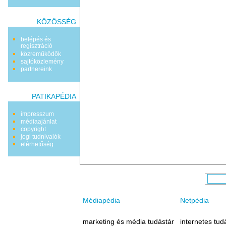
KÖZÖSSÉG
belépés és
regisztráció
közreműködők
sajtóközlemény
partnereink
PATIKAPÉDIA
impresszum
médiaajánlat
copyright
jogi tudnivalók
elérhetőség
Médiapédia
Netpédia
marketing és média tudástár
internetes tud