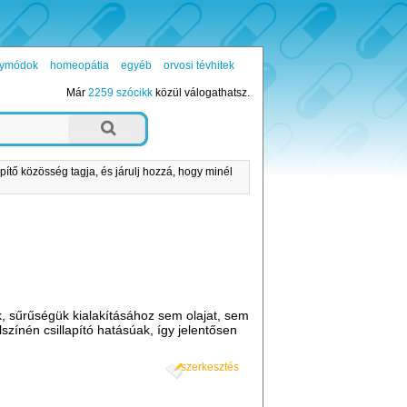
ógymódok
homeopátia
egyéb
orvosi tévhitek
Már
2259 szócikk
közül válogathatsz.
pítő közösség tagja, és járulj hozzá, hogy minél
k, sűrűségük kialakításához sem olajat, sem
színén csillapító hatásúak, így jelentősen
szerkesztés