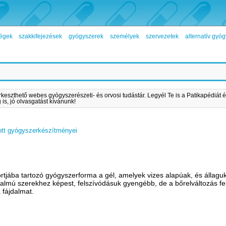
égek
szakkifejezések
gyógyszerek
személyek
szervezetek
alternatív gy
rkeszthető webes gyógyszerészeti- és orvosi tudástár. Legyél Te is a Patikapédiát é
is, jó olvasgatást kívánunk!
ott gyógyszerkészítményei
tjába tartozó gyógyszerforma a gél, amelyek vizes alapúak, és állagu
rtalmú szerekhez képest, felszívódásuk gyengébb, de a bőrelváltozás fel
a fájdalmat.