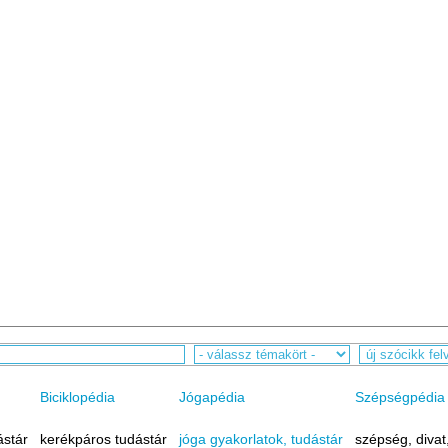
Biciklopédia
Jógapédia
Szépségpédia
ástár
kerékpáros tudástár
jóga gyakorlatok, tudástár
szépség, divat