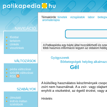
Témakörök:
tünetek
vizsgálatok
labor
betegs
aromaterápia
NAVIGÁCIÓ
főoldal
tartalom
címkék
A Patikapédia egy bárki által hozzáférhető és sze
visszlinkek
több hasznos információ legyen az oldalon! Addig 
Gyógyszerek
VÁLTOZÁSOK
Bőrbetegségek helyileg alkalmaz
Gél
pédia változásai
szócikk változásai
RSS
A külsőleg használatos készítmények csopor
zsírt nem használnak. A a zsír- vagy olajta
SZABÁLYOK
enyhíti a viszketést, az égető érzést, vagy 
útmutató
Hirdetés
írott és íratlan
szabályok