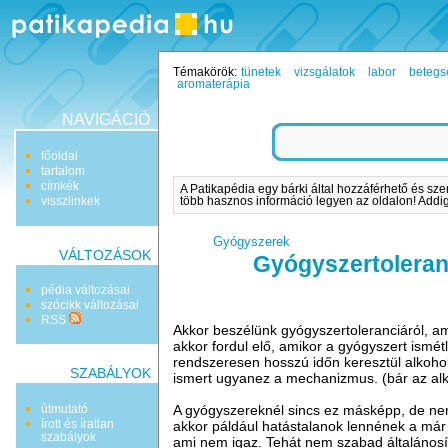
Témakörök:
tünetek
vizsgálatok
labor
betegs
aromaterápia
NAVIGÁCIÓ
főoldal
tartalom
címkék
A Patikapédia egy bárki által hozzáférhető és sze
visszlinkek
több hasznos információ legyen az oldalon! Addig 
Gyógyszerek
VÁLTOZÁSOK
Gyógyszertoleran
pédia változásai
szócikk változásai
RSS
Akkor beszélünk gyógyszertoleranciáról, a
akkor fordul elő, amikor a gyógyszert ismé
rendszeresen hosszú időn keresztül alkohol
SZABÁLYOK
ismert ugyanez a mechanizmus. (bár az al
útmutató
A gyógyszereknél sincs ez másképp, de nem
írott és íratlan
akkor páldául hatástalanok lennének a már
szabályok
ami nem igaz. Tehát nem szabad általánosí