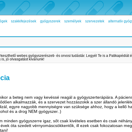
égek
szakkifejezések
gyógyszerek
személyek
szervezetek
alternatív gy
rkeszthető webes gyógyszerészeti- és orvosi tudástár. Legyél Te is a Patikapédiát é
is, jó olvasgatást kívánunk!
cia
mikor a beteg nem vagy kevéssé reagál a gyógyszerterápiára. A pácien
tlődően alkalmazzák, és a szervezet hozzászokik a szer állandó jelenlé
izál, egyre nagyobb mennyiségre van szüksége ahhoz, hogy a kellő hat
kohol és a drog NEM gyógyszer..)
 minden gyógyszerre igaz, sőt csak kivételes esetben és csak néhány
 évek óta szedett vérnyomáscsökkentők, ill ezek csak fokozatosan meg
tani!