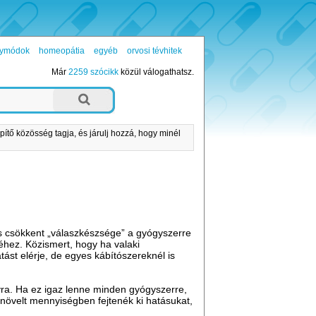
ógymódok
homeopátia
egyéb
orvosi tévhitek
Már
2259 szócikk
közül válogathatsz.
pítő közösség tagja, és járulj hozzá, hogy minél
s csökkent „válaszkészsége” a gyógyszerre
téhez. Közismert, hogy ha valaki
ást elérje, de egyes kábítószereknél is
ra. Ha ez igaz lenne minden gyógyszerre,
növelt mennyiségben fejtenék ki hatásukat,