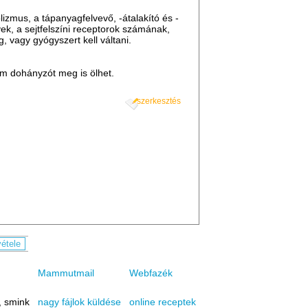
lizmus, a tápanyagfelvevő, -átalakító és -
ek, a sejtfelszíni receptorok számának,
 vagy gyógyszert kell váltani.
m dohányzót meg is ölhet.
szerkesztés
Mammutmail
Webfazék
, smink
online receptek
nagy fájlok küldése