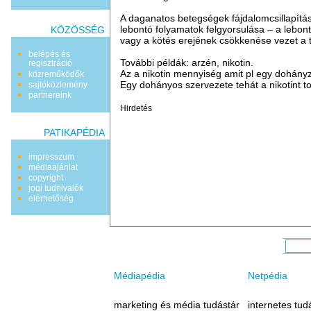
A daganatos betegségek fájdalomcsillapításá
lebontó folyamatok felgyorsulása – a lebon
KÖZÖSSÉG
vagy a kötés erejének csökkenése vezet a t
belépés és
További példák: arzén, nikotin.
regisztráció
Az a nikotin mennyiség amit pl egy dohány
közreműködők
Egy dohányos szervezete tehát a nikotint tol
sajtóközlemény
partnereink
Hirdetés
PATIKAPÉDIA
impresszum
médiaajánlat
copyright
jogi tudnivalók
elérhetőség
Médiapédia
Netpédia
marketing és média tudástár
internetes tud