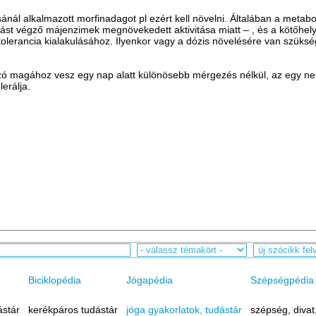
nál alkalmazott morfinadagot pl ezért kell növelni. Általában a metabo
tást végző májenzimek megnövekedett aktivitása miatt – , és a kötőhely
olerancia kialakulásához. Ilyenkor vagy a dózis növelésére van szükség,
zó magához vesz egy nap alatt különösebb mérgezés nélkül, az egy ne
erálja.
Biciklopédia
Jógapédia
Szépségpédia
ástár
kerékpáros tudástár
jóga gyakorlatok, tudástár
szépség, divat