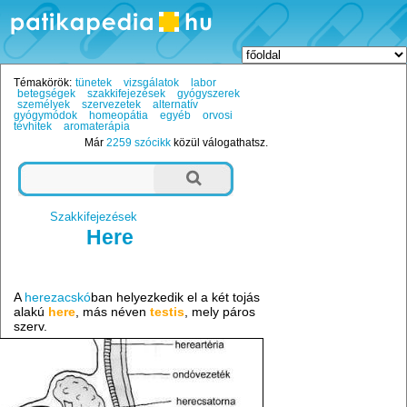
Témakörök:
tünetek
vizsgálatok
labor
betegségek
szakkifejezések
gyógyszerek
személyek
szervezetek
alternatív
gyógymódok
homeopátia
egyéb
orvosi
tévhitek
aromaterápia
Már
2259 szócikk
közül válogathatsz.
Szakkifejezések
Here
A
herezacskó
ban helyezkedik el a két tojás
alakú
here
, más néven
testis
, mely páros
szerv.