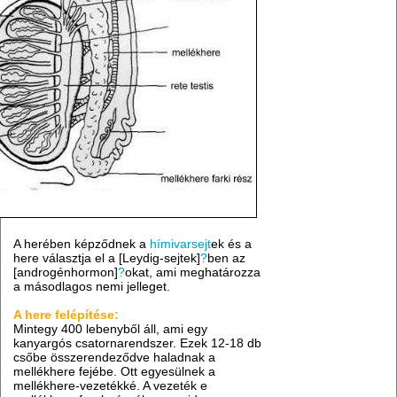
A herében képződnek a
hímivarsejt
ek és a
here választja el a [Leydig-sejtek]
?
ben az
[androgénhormon]
?
okat, ami meghatározza
a másodlagos nemi jelleget.
A here felépítése:
Mintegy 400 lebenyből áll, ami egy
kanyargós csatornarendszer. Ezek 12-18 db
csőbe összerendeződve haladnak a
mellékhere fejébe. Ott egyesülnek a
mellékhere-vezetékké. A vezeték e