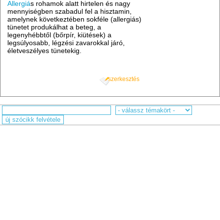
Allergiá
s rohamok alatt hirtelen és nagy
mennyiségben szabadul fel a hisztamin,
amelynek következtében sokféle (allergiás)
tünetet produkálhat a beteg, a
legenyhébbtől (bőrpír, kiütések) a
legsúlyosabb, légzési zavarokkal járó,
életveszélyes tünetekig.
szerkesztés