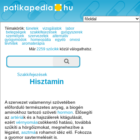
Témakörök:
tünetek
vizsgálatok
labor
betegségek
szakkifejezések
gyógyszerek
személyek
szervezetek
alternatív
gyógymódok
homeopátia
egyéb
orvosi
tévhitek
aromaterápia
Már
2259 szócikk
közül válogathatsz.
Szakkifejezések
Hisztamin
A szervezet valamennyi szövetében
előforduló természetes anyag, a biogén
aminokhoz tartozó szöveti
hormon
. Elősegíti
az
artériá
k és a hajszálerek kitágulását,
ezért
vérnyomás
csökkentő hatású, továbbá
szűkíti a hörgőizmokat, megnehezítve a
légzést,
asztmá
s rohamot idéz elő. Fokozza
a gyomor savtermelését is.