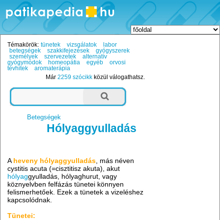
Témakörök:
tünetek
vizsgálatok
labor
betegségek
szakkifejezések
gyógyszerek
személyek
szervezetek
alternatív
gyógymódok
homeopátia
egyéb
orvosi
tévhitek
aromaterápia
Már
2259 szócikk
közül válogathatsz.
Betegségek
Hólyaggyulladás
A
heveny hólyaggyulladás
, más néven
cystitis acuta (=cisztitisz akuta), akut
hólyag
gyulladás, hólyaghurut, vagy
köznyelvben felfázás tünetei könnyen
felismerhetőek. Ezek a tünetek a vizeléshez
kapcsolódnak.
Tünetei: