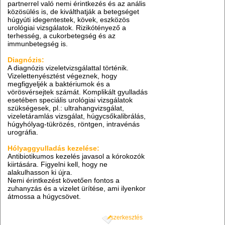
partnerrel való nemi érintkezés és az anális
közösülés is, de kiválthatják a betegséget
húgyúti idegentestek, kövek, eszközös
urológiai vizsgálatok. Rizikótényező a
terhesség, a cukorbetegség és az
immunbetegség is.
Diagnózis:
A diagnózis vizeletvizsgálattal történik.
Vizelettenyésztést végeznek, hogy
megfigyeljék a baktériumok és a
vörösvérsejtek számát. Komplikált gyulladás
esetében speciális urológiai vizsgálatok
szükségesek, pl.: ultrahangvizsgálat,
vizeletáramlás vizsgálat, húgycsőkalibrálás,
húgyhólyag-tükrözés, röntgen, intravénás
urográfia.
Hólyaggyulladás kezelése:
Antibiotikumos kezelés javasol a kórokozók
kiirtására. Figyelni kell, hogy ne
alakulhasson ki újra.
Nemi érintkezést követően fontos a
zuhanyzás és a vizelet ürítése, ami ilyenkor
átmossa a húgycsövet.
szerkesztés