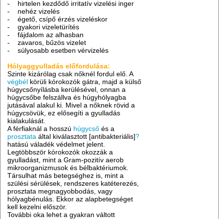
- hirtelen kezdődő irritatív vizelési inger
- nehéz vizelés
- égető, csípő érzés vizeléskor
- gyakori vizeletürítés
- fájdalom az alhasban
- zavaros, bűzös vizelet
- súlyosabb esetben vérvizelés
Hólyaggyulladás előfordulása:
Szinte kizárólag csak nőknél fordul elő. A
végbél
körüli kórokozók gátra, majd a külső
húgycsőnyílásba kerülésével, onnan a
húgycsőbe felszállva és húgyhólyagba
jutásával alakul ki. Mivel a nőknek rövid a
húgycsövük, ez elősegíti a gyulladás
kialakulását.
A férfiaknál a hosszú
húgycső
és a
prosztata
által kiválasztott [antibakteriális]
?
hatású váladék védelmet jelent.
Legtöbbször kórokozók okozzák a
gyulladást, mint a Gram-pozitív aerob
mikroorganizmusok és bélbaktériumok.
Társulhat más betegséghez is, mint a
szülési sérülések, rendszeres katéterezés,
prosztata megnagyobbodás, vagy
hólyagbénulás. Ekkor az alapbetegséget
kell kezelni először.
További oka lehet a gyakran váltott